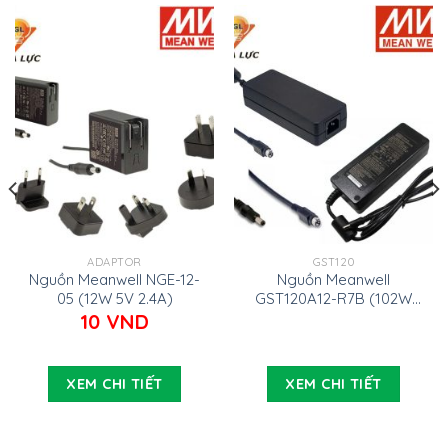
ADAPTOR
GST120
Nguồn Meanwell NGE-12-
Nguồn Meanwell
05 (12W 5V 2.4A)
GST120A12-R7B (102W
12V 8.5A)
10
VND
XEM CHI TIẾT
XEM CHI TIẾT
000 VND.