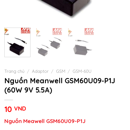
Trang chủ
/
Adaptor
/
GSM
/
GSM-60U
Nguồn Meanwell GSM60U09-P1J
(60W 9V 5.5A)
10
VND
Nguồn Meawell GSM60U09-P1J