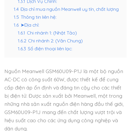
1.3.1
Dịch Vụ Chính:
1.4
Địa chỉ mua nguồn Meanwell uy tín, chất lượng
1.5
Thông tin liên hệ:
1.6
➤Địa chỉ:
1.6.1
Chi nhánh 1: (Nhật Tảo)
1.6.2
Chi nhánh 2: (Văn Chung)
1.6.3
Số điện thoại liên lạc:
Nguồn Meanwell GSM60U09-P1J là một bộ nguồn
AC-DC có công suất 60W, được thiết kế để cung
cấp điện áp ổn định và đáng tin cậy cho các thiết
bị điện tử. Được sản xuất bởi Meanwell, một trong
những nhà sản xuất nguồn điện hàng đầu thế giới,
GSM60U09-P1J mang đến chất lượng vượt trội và
hiệu suất cao cho các ứng dụng công nghiệp và
dân dụng.