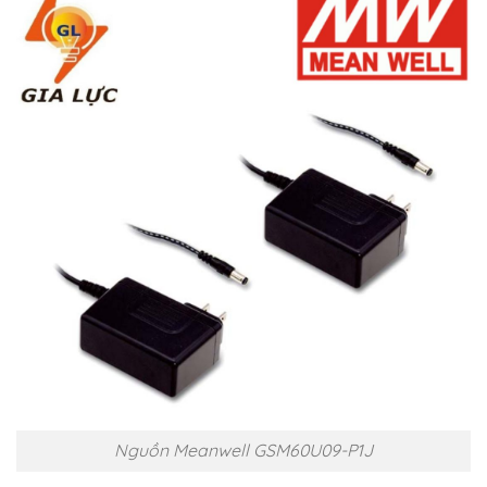
Nguồn Meanwell GSM60U09-P1J