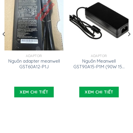
ADAPTOR
ADAPTOR
Nguồn adapter meanwell
Nguồn Meanwell
GST60A12-P1J
GST90A15-P1M (90W 15V
6A)
XEM CHI TIẾT
XEM CHI TIẾT
000 VND.