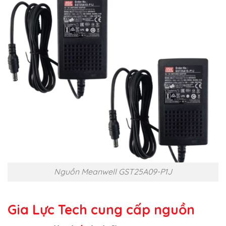
Nguồn Meanwell GST25A09-P1J
Gia Lực Tech cung cấp
nguồn