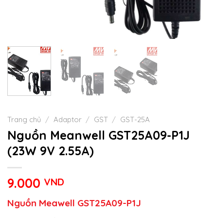
Trang chủ
/
Adaptor
/
GST
/
GST-25A
Nguồn Meanwell GST25A09-P1J
(23W 9V 2.55A)
9.000
VND
Nguồn Meawell GST25A09-P1J