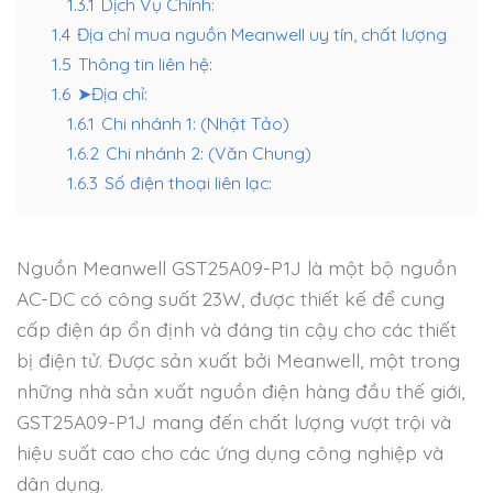
1.3.1
Dịch Vụ Chính:
1.4
Địa chỉ mua nguồn Meanwell uy tín, chất lượng
1.5
Thông tin liên hệ:
1.6
➤Địa chỉ:
1.6.1
Chi nhánh 1: (Nhật Tảo)
1.6.2
Chi nhánh 2: (Văn Chung)
1.6.3
Số điện thoại liên lạc:
Nguồn Meanwell GST25A09-P1J là một bộ nguồn
AC-DC có công suất 23W, được thiết kế để cung
cấp điện áp ổn định và đáng tin cậy cho các thiết
bị điện tử. Được sản xuất bởi Meanwell, một trong
những nhà sản xuất nguồn điện hàng đầu thế giới,
GST25A09-P1J mang đến chất lượng vượt trội và
hiệu suất cao cho các ứng dụng công nghiệp và
dân dụng.