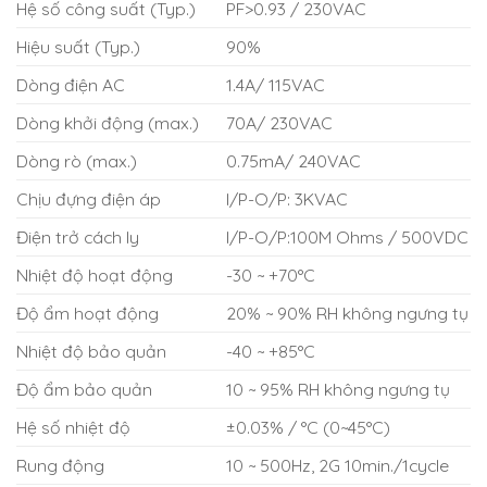
Hệ số công suất (Typ.)
PF>0.93 / 230VAC
Hiệu suất (Typ.)
90%
Dòng điện AC
1.4A/ 115VAC
Dòng khởi động (max.)
70A/ 230VAC
Dòng rò (max.)
0.75mA/ 240VAC
Chịu đựng điện áp
I/P-O/P: 3KVAC
Điện trở cách ly
I/P-O/P:100M Ohms / 500VDC
Nhiệt độ hoạt động
-30 ~ +70°C
Độ ẩm hoạt động
20% ~ 90% RH không ngưng tụ
Nhiệt độ bảo quản
-40 ~ +85°C
Độ ẩm bảo quản
10 ~ 95% RH không ngưng tụ
Hệ số nhiệt độ
±0.03% / °C (0~45°C)
Rung động
10 ~ 500Hz, 2G 10min./1cycle