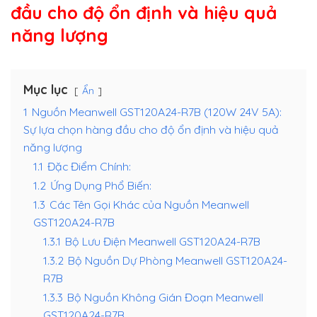
đầu cho độ ổn định và hiệu quả
năng lượng
Mục lục
Ẩn
1
Nguồn Meanwell GST120A24-R7B (120W 24V 5A):
Sự lựa chọn hàng đầu cho độ ổn định và hiệu quả
năng lượng
1.1
Đặc Điểm Chính:
1.2
Ứng Dụng Phổ Biến:
1.3
Các Tên Gọi Khác của Nguồn Meanwell
GST120A24-R7B
1.3.1
Bộ Lưu Điện Meanwell GST120A24-R7B
1.3.2
Bộ Nguồn Dự Phòng Meanwell GST120A24-
R7B
1.3.3
Bộ Nguồn Không Gián Đoạn Meanwell
GST120A24-R7B