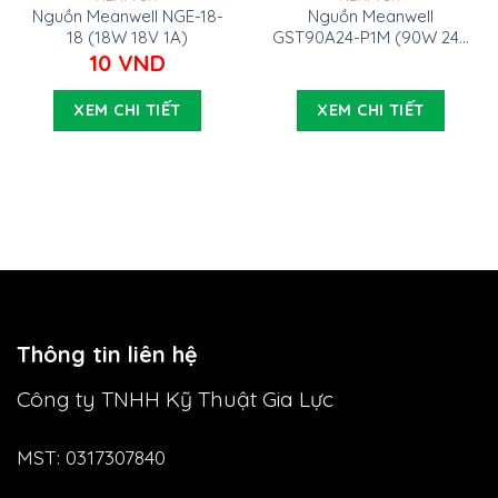
Nguồn Meanwell NGE-18-
Nguồn Meanwell
18 (18W 18V 1A)
GST90A24-P1M (90W 24V
3.75A)
10
VND
XEM CHI TIẾT
XEM CHI TIẾT
Thông tin liên hệ
Công ty TNHH Kỹ Thuật Gia Lực
MST: 0317307840