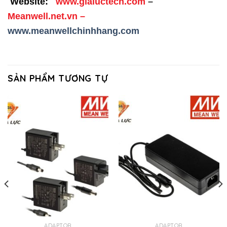
Website:
www.gialuctech.com
–
Meanwell.net.vn
–
www.meanwellchinhhang.com
SẢN PHẨM TƯƠNG TỰ
ADAPTOR
ADAPTOR