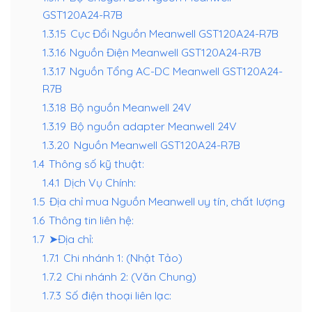
GST120A24-R7B
1.3.15
Cục Đổi Nguồn Meanwell GST120A24-R7B
1.3.16
Nguồn Điện Meanwell GST120A24-R7B
1.3.17
Nguồn Tổng AC-DC Meanwell GST120A24-
R7B
1.3.18
Bộ nguồn Meanwell 24V
1.3.19
Bộ nguồn adapter Meanwell 24V
1.3.20
Nguồn Meanwell GST120A24-R7B
1.4
Thông số kỹ thuật:
1.4.1
Dịch Vụ Chính:
1.5
Địa chỉ mua Nguồn Meanwell uy tín, chất lượng
1.6
Thông tin liên hệ:
1.7
➤Địa chỉ:
1.7.1
Chi nhánh 1: (Nhật Tảo)
1.7.2
Chi nhánh 2: (Văn Chung)
1.7.3
Số điện thoại liên lạc: