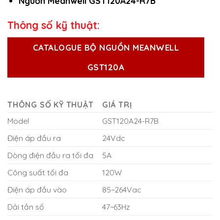
Nguồn Meanwell GST120A24-R7B
Thông số kỹ thuật:
CATALOGUE BỘ NGUỒN MEANWELL
GST120A
THÔNG SỐ KỸ THUẬT
GIÁ TRỊ
Model
GST120A24-R7B
Điện áp đầu ra
24Vdc
Dòng điện đầu ra tối đa
5A
Công suất tối đa
120W
Điện áp đầu vào
85~264Vac
Dải tần số
47~63Hz