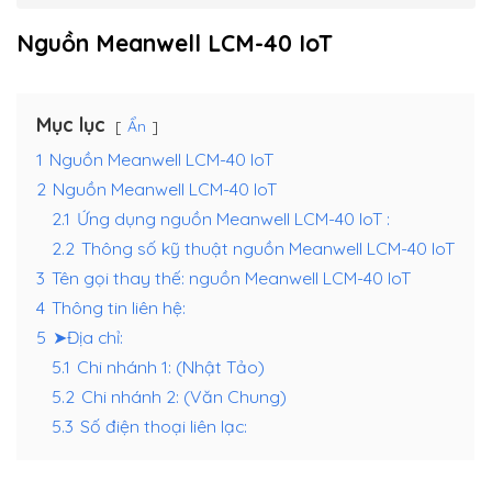
Nguồn Meanwell LCM-40 IoT
Mục lục
Ẩn
1
Nguồn Meanwell LCM-40 IoT
2
Nguồn Meanwell LCM-40 IoT
2.1
Ứng dụng nguồn Meanwell LCM-40 IoT :
2.2
Thông số kỹ thuật nguồn Meanwell LCM-40 IoT
3
Tên gọi thay thế: nguồn Meanwell LCM-40 IoT
4
Thông tin liên hệ:
5
➤Địa chỉ:
5.1
Chi nhánh 1: (Nhật Tảo)
5.2
Chi nhánh 2: (Văn Chung)
5.3
Số điện thoại liên lạc: