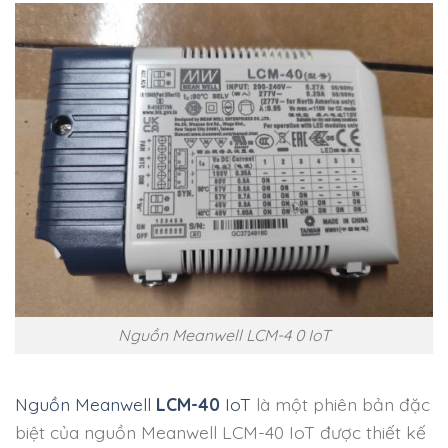
Nguồn Meanwell LCM-4 0 IoT
Nguồn Meanwell
LCM-40
IoT
là một phiên bản đặc
biệt của nguồn Meanwell LCM-40 IoT được thiết kế