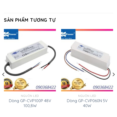
SẢN PHẨM TƯƠNG TỰ
NGUỒN LED
NGUỒN LED
Dòng GP-CVP100P 48V
Dòng GP-CVP060N 5V
100,8W
40W