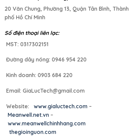
20 Văn Chung, Phường 13, Quận Tân Bình, Thành
phố Hồ Chí Minh
Số điện thoại liên lạc:
MST: 0317302151
Đường dây nóng: 0946 954 220
Kinh doanh: 0903 684 220
Email: GiaLucTech@gmail.com
Website:
www.gialuctech.com
–
Meanwell.net.vn
–
www.meanwellchinhhang.com
thegioinguon.com