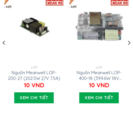
LOP
LOP
Nguồn Meanwell LOP-
Nguồn Meanwell LOP-
200-27 (202.5W 27V 7.5A)
400-18 (399.6W 18V
22.2A)
10
VND
10
VND
XEM CHI TIẾT
XEM CHI TIẾT