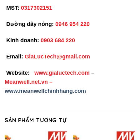
MST:
0317302151
Đường dây nóng:
0946 954 220
Kinh doanh:
0903 684 220
Email:
GiaLucTech@gmail.com
Website:
www.gialuctech.com
–
Meanwell.net.vn
–
www.meanwellchinhhang.com
SẢN PHẨM TƯƠNG TỰ