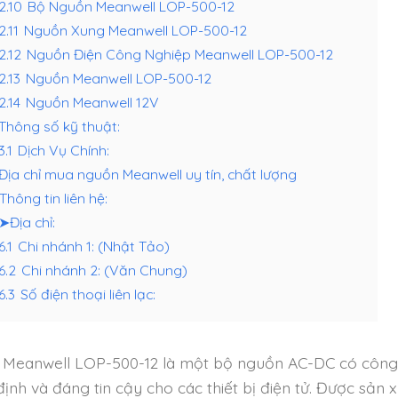
.2.10
Bộ Nguồn Meanwell LOP-500-12
2.11
Nguồn Xung Meanwell LOP-500-12
.2.12
Nguồn Điện Công Nghiệp Meanwell LOP-500-12
2.13
Nguồn Meanwell LOP-500-12
2.14
Nguồn Meanwell 12V
Thông số kỹ thuật:
3.1
Dịch Vụ Chính:
Địa chỉ mua nguồn Meanwell uy tín, chất lượng
Thông tin liên hệ:
➤Địa chỉ:
6.1
Chi nhánh 1: (Nhật Tảo)
.6.2
Chi nhánh 2: (Văn Chung)
6.3
Số điện thoại liên lạc:
Meanwell LOP-500-12 là một bộ nguồn AC-DC có công s
định và đáng tin cậy cho các thiết bị điện tử. Được sản