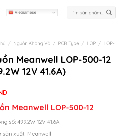
Tìm
Vietnamese
kiếm:
chủ
/
Nguồn Không Vỏ
/
PCB Type
/
LOP
/
LOP-
ồn Meanwell LOP-500-12
9.2W 12V 41.6A)
ND
ồn Meanwell LOP-500-12
ng số: 499.2W 12V 41.6A
 sản xuất: Meanwell