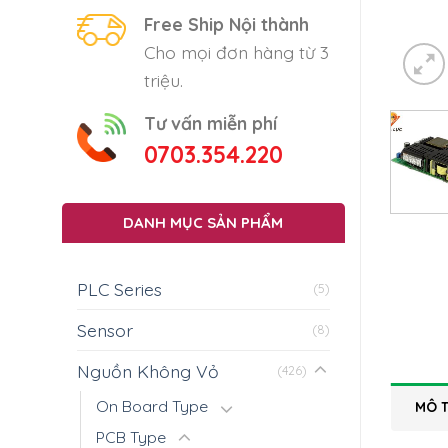
Free Ship Nội thành
Cho mọi đơn hàng từ 3
triệu.
Tư vấn miễn phí
0703.354.220
DANH MỤC SẢN PHẨM
PLC Series
(5)
Sensor
(8)
Nguồn Không Vỏ
(426)
On Board Type
MÔ 
PCB Type