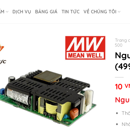
ẨM
DỊCH VỤ
BẢNG GIÁ
TIN TỨC
VỀ CHÚNG TÔI
Trang 
500
Ngu
(49
10
V
Ngu
Thô
Nhà