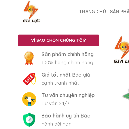
Skip
to
TRANG CHỦ
SẢN PH
content
VÌ SAO CHỌN CHÚNG TÔI?
Sản phẩm chính hãng
100% hàng chính hãng
Giá tốt nhất
Báo giá
cạnh tranh nhất
Tư vấn chuyên nghiệp
Tư vấn 24/7
Bảo hành uy tín
Bảo
hành dài hạn