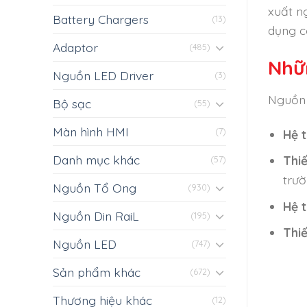
xuất n
Battery Chargers
(13)
dụng c
Adaptor
(485)
Nhữ
Nguồn LED Driver
(3)
Nguồn 
Bộ sạc
(55)
Màn hình HMI
(7)
Hệ 
Danh mục khác
Thi
(57)
trườ
Nguồn Tổ Ong
(930)
Hệ 
Nguồn Din RaiL
(195)
Thiế
Nguồn LED
(747)
Sản phẩm khác
(672)
Thương hiệu khác
(12)