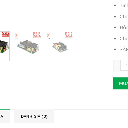
Tìn
Chấ
Bảo
Chứ
SẢ
Nguồn 
MU
TẢ
ĐÁNH GIÁ (0)