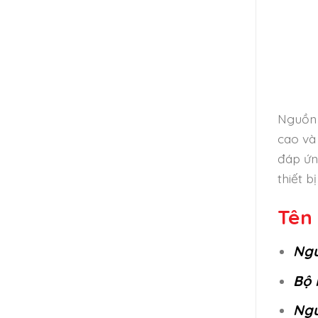
Nguồn 
cao và
đáp ứn
thiết 
Tên 
Ngu
Bộ 
Ngu