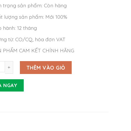
h trạng sản phẩm: Còn hàng
t lượng sản phẩm: Mới 100%
 hành: 12 tháng
ng từ: CO/CQ, hóa đơn VAT
N PHẨM CAM KẾT CHÍNH HÃNG
Meanwell LOP-500-12 (499.2W 12V 41.6A) số lượng
THÊM VÀO GIỎ
A NGAY