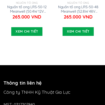
NGUỒN TỔ ONG
NGUỒN TỔ ONG
Nguồn tổ ong LRS-50-12
Nguồn tổ ong LRS-50-48
Meanwell (50.4W 12V
Meanwell (52.8W 48V
4.2A)
1.1A)
265.000
VND
265.000
VND
XEM CHI TIẾT
XEM CHI TIẾT
Thông tin liên hệ
Công ty TNHH Kỹ Thuật Gia Lực
MST: 0317307840