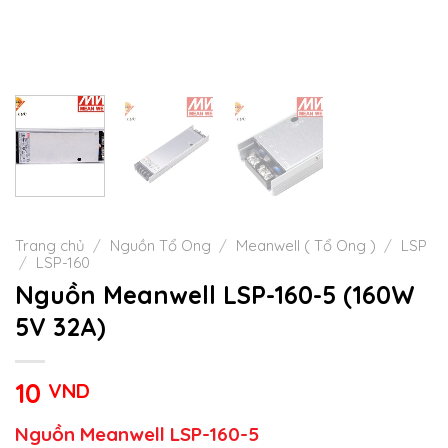
Trang chủ
/
Nguồn Tổ Ong
/
Meanwell ( Tổ Ong )
/
LSP
/
LSP-160
Nguồn Meanwell LSP-160-5 (160W
5V 32A)
10
VND
Nguồn Meanwell LSP-160-5