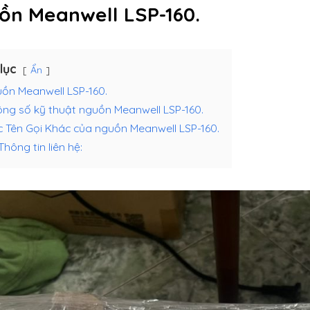
ồn Meanwell LSP-160.
lục
Ẩn
ồn Meanwell LSP-160.
ng số kỹ thuật nguồn Meanwell LSP-160.
 Tên Gọi Khác của nguồn Meanwell LSP-160.
Thông tin liên hệ: