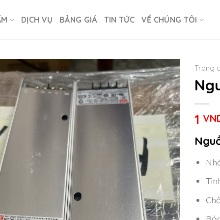
ẨM
DỊCH VỤ
BẢNG GIÁ
TIN TỨC
VỀ CHÚNG TÔI
Trang 
Ngu
1
VN
Nguồ
Nhà
Tìn
Chấ
Bảo