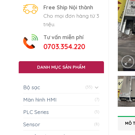
Free Ship Nội thành
Cho mọi đơn hàng từ 3
triệu.
Tư vấn miễn phí
0703.354.220
DANH MỤC SẢN PHẨM
Bộ sạc
(55)
Màn hình HMI
(7)
PLC Series
(5)
MÔ 
Sensor
(8)