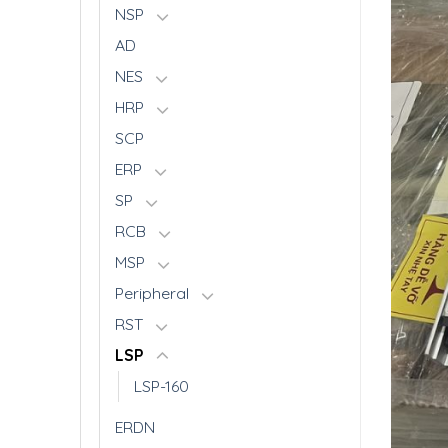
NSP
AD
NES
HRP
SCP
ERP
SP
RCB
MSP
Peripheral
RST
LSP
LSP-160
ERDN