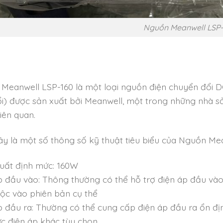
Nguồn Meanwell LSP-
Meanwell LSP-160 là một loại nguồn điện chuyển đổi D
ổi) được sản xuất bởi Meanwell, một trong những nhà s
iên quan.
ây là một số thông số kỹ thuật tiêu biểu của Nguồn Me
uất định mức: 160W
p đầu vào: Thông thường có thể hỗ trợ điện áp đầu và
uộc vào phiên bản cụ thể
 đầu ra: Thường có thể cung cấp điện áp đầu ra ổn định
c điện áp khác tùy chọn