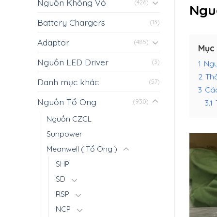
Nguồn Không Vỏ
(426)
Ngu
Battery Chargers
(13)
Adaptor
(485)
Mục 
Nguồn LED Driver
(3)
1
Ngu
2
Thô
Danh mục khác
(57)
3
Các
Nguồn Tổ Ong
3.1
(930)
Nguồn CZCL
Sunpower
Meanwell ( Tổ Ong )
SHP
SD
RSP
NCP