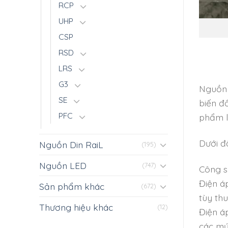
RCP
UHP
CSP
RSD
LRS
G3
Nguồn 
SE
biến đ
PFC
phẩm l
Dưới đ
Nguồn Din RaiL
(195)
Nguồn LED
(747)
Công s
Điện á
Sản phẩm khác
(672)
tùy th
Thương hiệu khác
(12)
Điện áp
các mứ