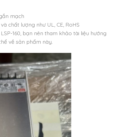
 ngắn mạch
n và chất lượng như UL, CE, RoHS
l LSP-160, bạn nên tham khảo tài liệu hướng
 thể về sản phẩm này.