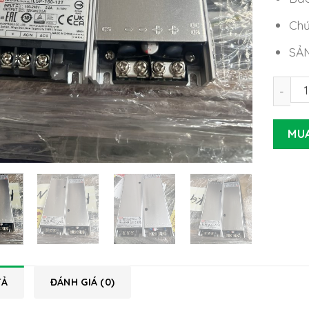
Chứ
SẢ
Nguồn 
MU
TẢ
ĐÁNH GIÁ (0)