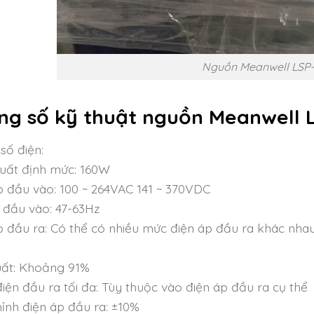
Nguồn Meanwell LSP-
ng số kỹ thuật nguồn Meanwell L
số điện:
uất định mức: 160W
p đầu vào: 100 ~ 264VAC 141 ~ 370VDC
 đầu vào: 47-63Hz
p đầu ra: Có thể có nhiều mức điện áp đầu ra khác nha
uất: Khoảng 91%
iện đầu ra tối đa: Tùy thuộc vào điện áp đầu ra cụ thể
hỉnh điện áp đầu ra: ±10%