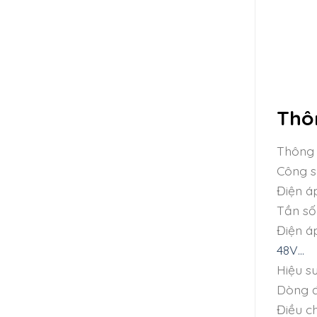
Thô
Thông 
Công s
Điện á
Tần số
Điện á
48V…
Hiệu s
Dòng đ
Điều c