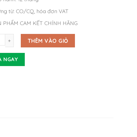
ng từ: CO/CQ, hóa đơn VAT
N PHẨM CAM KẾT CHÍNH HÃNG
Meanwell LSP-160 số lượng
THÊM VÀO GIỎ
A NGAY