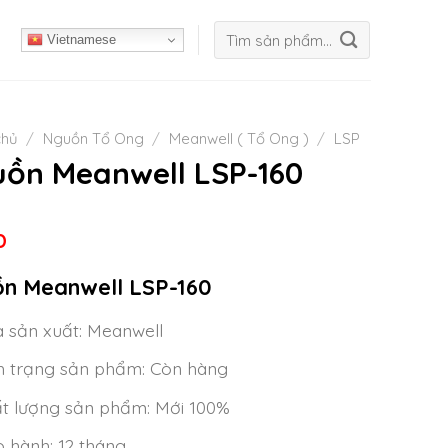
Tìm
Vietnamese
kiếm:
chủ
/
Nguồn Tổ Ong
/
Meanwell ( Tổ Ong )
/
LSP
ồn Meanwell LSP-160
D
n Meanwell LSP-160
 sản xuất: Meanwell
h trạng sản phẩm: Còn hàng
t lượng sản phẩm: Mới 100%
 hành: 12 tháng