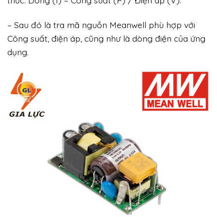
thức: Dòng (I) = Công suất (P) / Điện áp (V).
– Sau đó là tra mã nguồn Meanwell phù hợp với
Công suất, điện áp, cũng như là dòng điện của ứng
dụng.