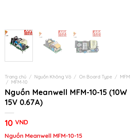
Trang chủ
/
Nguồn Không Vỏ
/
On Board Type
/
MFM
/
MFM-10
Nguồn Meanwell MFM-10-15 (10W
15V 0.67A)
10
VND
Nguồn Meanwell MFM-10-15