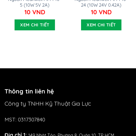
5 (10W 5V 2A)
24 (10W 24V 0.42A)
10
VND
10
VND
XEM CHI TIẾT
XEM CHI TIẾT
Thông tin liên hệ
Công ty TNHH Kỹ Thuật Gia Lực
MST: 0317307840
Địa chỉ 1:
149 Nhật Tảo,
Phường 8, Quận 10, TP HCM