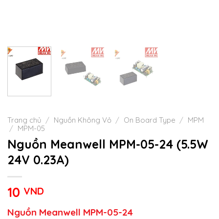
Trang chủ
/
Nguồn Không Vỏ
/
On Board Type
/
MPM
/
MPM-05
Nguồn Meanwell MPM-05-24 (5.5W
24V 0.23A)
10
VND
Nguồn Meanwell MPM-05-24