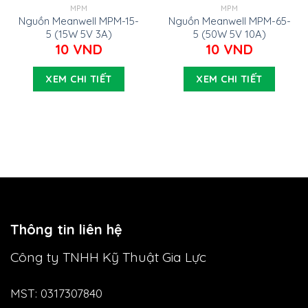
MPM
MPM
Nguồn Meanwell MPM-15-
Nguồn Meanwell MPM-65-
5 (15W 5V 3A)
5 (50W 5V 10A)
10
VND
10
VND
XEM CHI TIẾT
XEM CHI TIẾT
Thông tin liên hệ
Công ty TNHH Kỹ Thuật Gia Lực
MST: 0317307840