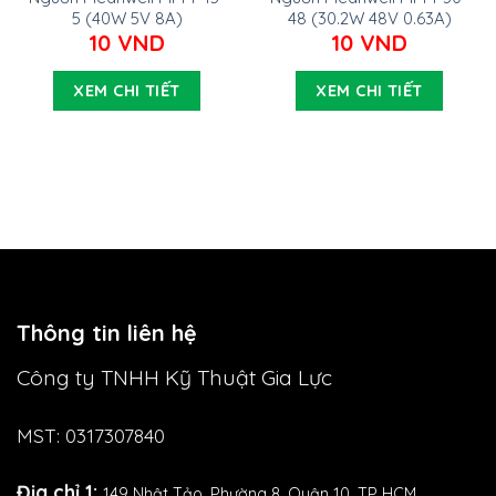
5 (40W 5V 8A)
48 (30.2W 48V 0.63A)
10
VND
10
VND
XEM CHI TIẾT
XEM CHI TIẾT
Thông tin liên hệ
Công ty TNHH Kỹ Thuật Gia Lực
MST: 0317307840
Địa chỉ 1:
149 Nhật Tảo,
Phường 8, Quận 10, TP HCM