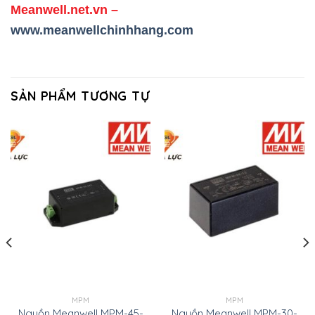
Meanwell.net.vn
–
www.meanwellchinhhang.com
SẢN PHẨM TƯƠNG TỰ
MPM
MPM
Nguồn Meanwell MPM-45-
Nguồn Meanwell MPM-30-