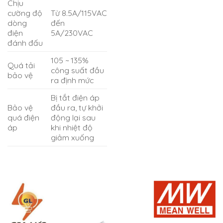
Chịu
cường độ
Từ 8.5A/115VAC
dòng
đến
điện
5A/230VAC
đánh đấu
105 ~ 135%
Quá tải
công suất đầu
bảo vệ
ra định mức
Bị tắt điện áp
Bảo vệ
đầu ra, tự khởi
quá điện
động lại sau
áp
khi nhiệt độ
giảm xuống