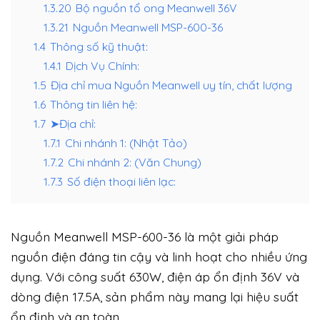
1.3.20
Bộ nguồn tổ ong Meanwell 36V
1.3.21
Nguồn Meanwell MSP-600-36
1.4
Thông số kỹ thuật:
1.4.1
Dịch Vụ Chính:
1.5
Địa chỉ mua Nguồn Meanwell uy tín, chất lượng
1.6
Thông tin liên hệ:
1.7
➤Địa chỉ:
1.7.1
Chi nhánh 1: (Nhật Tảo)
1.7.2
Chi nhánh 2: (Văn Chung)
1.7.3
Số điện thoại liên lạc:
Nguồn Meanwell MSP-600-36 là một giải pháp
nguồn điện đáng tin cậy và linh hoạt cho nhiều ứng
dụng. Với công suất 630W, điện áp ổn định 36V và
dòng điện 17.5A, sản phẩm này mang lại hiệu suất
ổn định và an toàn.