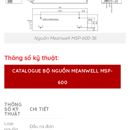
Nguồn Meanwell MSP-600-36
Thông số kỹ thuật:
CATALOGUE BỘ NGUỒN MEANWELL MSP-
600
THÔNG
SỐ KỸ
CHI TIẾT
THUẬT
Loại
Đầu ra đơn
nguồn