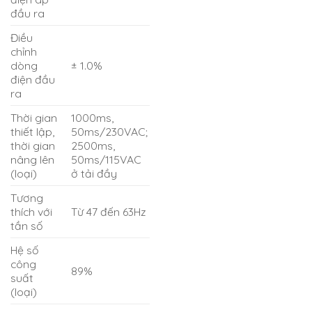
đầu ra
Điều
chỉnh
dòng
± 1.0%
điện đầu
ra
Thời gian
1000ms,
thiết lập,
50ms/230VAC;
thời gian
2500ms,
nâng lên
50ms/115VAC
(loại)
ở tải đầy
Tương
thích với
Từ 47 đến 63Hz
tần số
Hệ số
công
89%
suất
(loại)