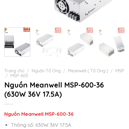
Trang chủ
/
Nguồn Tổ Ong
/
Meanwell ( Tổ Ong )
/
MSP
/
MSP-600
Nguồn Meanwell MSP-600-36
(630W 36V 17.5A)
Nguồn Meanwell MSP-600-36
Thông số: 630W 36V 17.5A