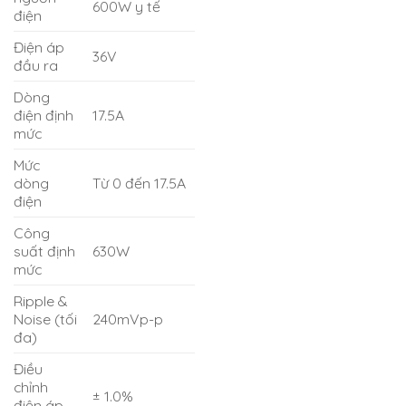
600W y tế
điện
Điện áp
36V
đầu ra
Dòng
điện định
17.5A
mức
Mức
dòng
Từ 0 đến 17.5A
điện
Công
suất định
630W
mức
Ripple &
Noise (tối
240mVp-p
đa)
Điều
chỉnh
± 1.0%
điện áp