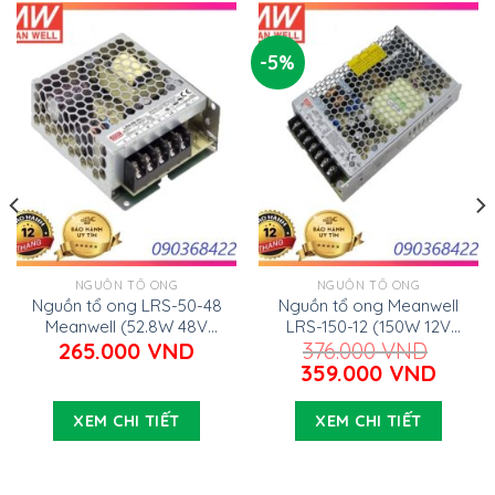
-5%
NGUỒN TỔ ONG
NGUỒN TỔ ONG
Nguồn tổ ong LRS-50-48
Nguồn tổ ong Meanwell
Meanwell (52.8W 48V
LRS-150-12 (150W 12V
1.1A)
12.5A)
265.000
VND
376.000
VND
Giá
Giá
359.000
VND
gốc
hiện
là:
tại
XEM CHI TIẾT
XEM CHI TIẾT
376.000 VND.
là:
000 VND.
359.0