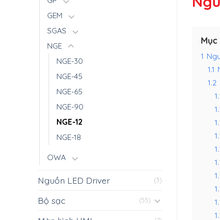
Ngu
GP
GEM
SGAS
Mục 
NGE
1
Ngu
NGE-30
1.1
NGE-45
1.2
NGE-65
1.
NGE-90
1
NGE-12
1
1
NGE-18
1
OWA
1
1
Nguồn LED Driver
(3)
1
Bộ sạc
(55)
1
1