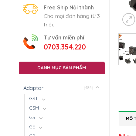
Free Ship Nội thành
Cho mọi đơn hàng từ 3
triệu.
Tư vấn miễn phí
0703.354.220
DANH MỤC SẢN PHẨM
Adaptor
(485)
GST
GSM
GS
MÔ 
GE