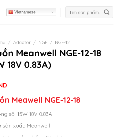
Tìm
Vietnamese
kiếm:
chủ
/
Adaptor
/
NGE
/
NGE-12
ồn Meanwell NGE-12-18
W 18V 0.83A)
ND
ồn Meawell NGE-12-18
ng số: 15W 18V 0.83A
 sản xuất: Meanwell