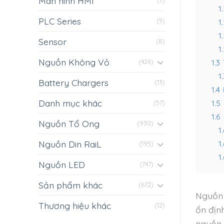
Màn hình HMI
(7)
1.
PLC Series
1
(5)
1.
Sensor
(8)
1.
Nguồn Không Vỏ
1.3
(426)
1.
Battery Chargers
(13)
1.4
Danh mục khác
1.5
(57)
1.6
Nguồn Tổ Ong
(930)
1.
1
Nguồn Din RaiL
(195)
1.
Nguồn LED
(747)
Sản phẩm khác
(672)
Nguồn 
Thương hiệu khác
(12)
ổn địn
nguồn 