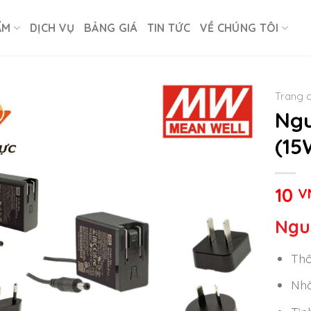
ẨM
DỊCH VỤ
BẢNG GIÁ
TIN TỨC
VỀ CHÚNG TÔI
Trang 
Ngu
(15
10
V
Ngu
Thô
Nhà