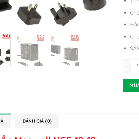
Tìn
Chấ
Bảo
Chứ
SẢ
Nguồn 
MU
TẢ
ĐÁNH GIÁ (0)