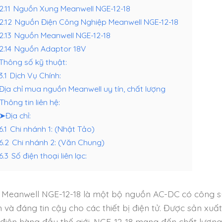
2.11
Nguồn Xung Meanwell NGE-12-18
.2.12
Nguồn Điện Công Nghiệp Meanwell NGE-12-18
2.13
Nguồn Meanwell NGE-12-18
2.14
Nguồn Adaptor 18V
Thông số kỹ thuật:
3.1
Dịch Vụ Chính:
Địa chỉ mua nguồn Meanwell uy tín, chất lượng
Thông tin liên hệ:
➤Địa chỉ:
6.1
Chi nhánh 1: (Nhật Tảo)
.6.2
Chi nhánh 2: (Văn Chung)
6.3
Số điện thoại liên lạc:
Meanwell NGE-12-18 là một bộ nguồn AC-DC có công su
h và đáng tin cậy cho các thiết bị điện tử. Được sản xu
điện hàng đầu thế giới, NGE-12-18 mang đến chất lượng 