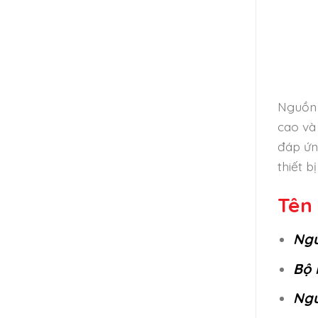
Nguồn 
cao và
đáp ứn
thiết 
Tên 
Ngu
Bộ 
Ngu