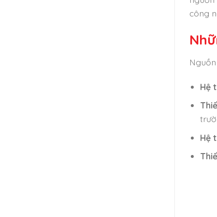
công n
Nhữ
Nguồn 
Hệ 
Thi
trườ
Hệ 
Thiế