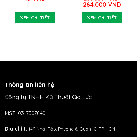
Giá
Giá
264.000
VND
gốc
hiện
là:
tại
XEM CHI TIẾT
XEM CHI TIẾT
280.000 VND.
là:
264.0
Thông tin liên hệ
Công ty TNHH Kỹ Thuật Gia Lực
MST: 0317307840
Địa chỉ 1:
149 Nhật Tảo,
Phường 8, Quận 10, TP HCM