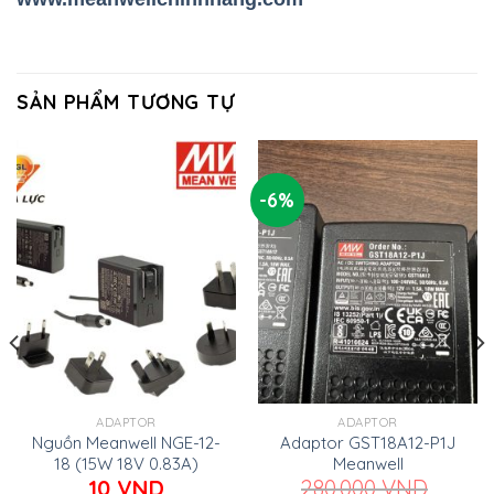
SẢN PHẨM TƯƠNG TỰ
-6%
ADAPTOR
ADAPTOR
Nguồn Meanwell NGE-12-
Adaptor GST18A12-P1J
18 (15W 18V 0.83A)
Meanwell
10
VND
280.000
VND