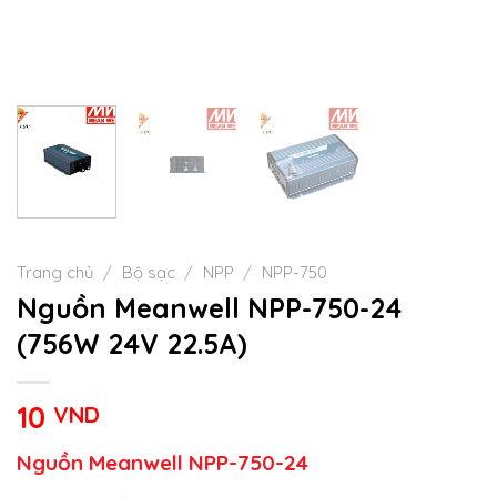
Trang chủ
/
Bộ sạc
/
NPP
/
NPP-750
Nguồn Meanwell NPP-750-24
(756W 24V 22.5A)
10
VND
Nguồn Meanwell NPP-750-24