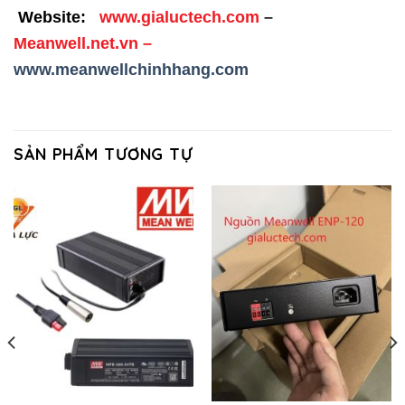
Website:
www.gialuctech.com
–
Meanwell.net.vn
–
www.meanwellchinhhang.com
SẢN PHẨM TƯƠNG TỰ