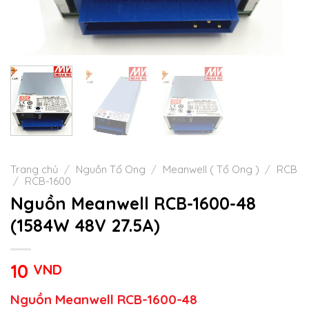
Trang chủ
/
Nguồn Tổ Ong
/
Meanwell ( Tổ Ong )
/
RCB
/
RCB-1600
Nguồn Meanwell RCB-1600-48
(1584W 48V 27.5A)
10
VND
Nguồn Meanwell RCB-1600-48