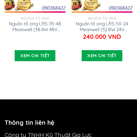
NGUỒN TỔ ONG
NGUỒN TỔ ONG
Nguồn tổ ong LRS-35-48
Nguồn tổ ong LRS-50-24
Meanwell (38.4W 48V
Meanwell (52.8W 24V
0.8A)
2.2A)
240.000
VND
XEM CHI TIẾT
XEM CHI TIẾT
Thông tin liên hệ
Công ty TNHH Kỹ Thuật Gia Lực