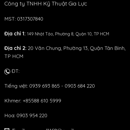
Công ty TNHH Kỹ Thuật Gia Lực
MST: 0317307840
Địa chỉ 1:
149 Nhật Tảo,
Phường 8, Quận 10, TP HCM
Địa chỉ 2:
20 Văn Chung, Phường 13, Quận Tân Bình,
TP HCM
ĐT:
Tiếng việt: 0939 693 865 - 0903 684 220
Khmer: +85588 610 5999
Hoa: 0903 954 220
Email: meanwell168@gmail.com