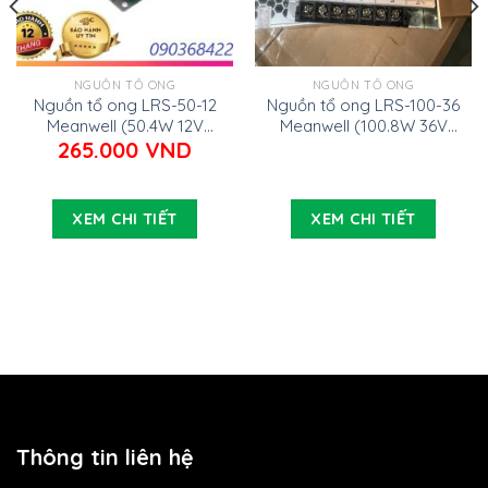
NGUỒN TỔ ONG
NGUỒN TỔ ONG
Nguồn tổ ong LRS-50-12
Nguồn tổ ong LRS-100-36
Meanwell (50.4W 12V
Meanwell (100.8W 36V
4.2A)
2.8A)
265.000
VND
XEM CHI TIẾT
XEM CHI TIẾT
Thông tin liên hệ