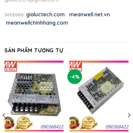
Website:
gialuctech.com
meanwell.net.vn
meanwellchinhhang.com
SẢN PHẨM TƯƠNG TỰ
-4%