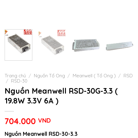
Trang chủ
/
Nguồn Tổ Ong
/
Meanwell ( Tổ Ong )
/
RSD
/
RSD-30
Nguồn Meanwell RSD-30G-3.3 (
19.8W 3.3V 6A )
704.000
VND
Nguồn Meanwell RSD-30-3.3