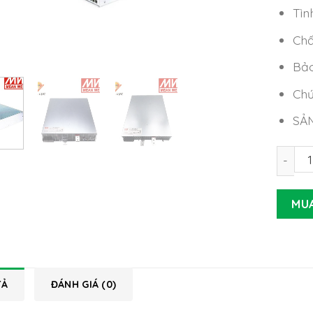
Tìn
Chấ
Bảo
Chứ
SẢ
Nguồn 
MU
TẢ
ĐÁNH GIÁ (0)