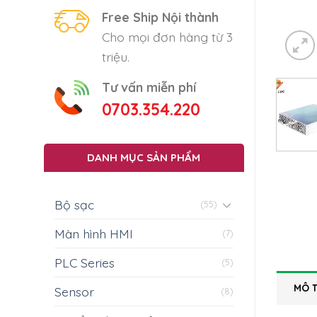
Free Ship Nội thành
Cho mọi đơn hàng từ 3
triệu.
Tư vấn miễn phí
0703.354.220
DANH MỤC SẢN PHẨM
Bộ sạc
(55)
Màn hình HMI
(7)
PLC Series
(5)
MÔ 
Sensor
(8)