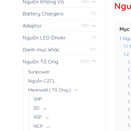
Nguồn Không Vỏ
(426)
Ngu
Battery Chargers
(13)
Adaptor
(485)
Mục 
Nguồn LED Driver
(3)
1
Ngu
1.1
Danh mục khác
(57)
1.2
Nguồn Tổ Ong
1.
(930)
1
Sunpower
1
Nguồn CZCL
1
Meanwell ( Tổ Ong )
1
SHP
1
SD
1
RSP
1
1
NCP