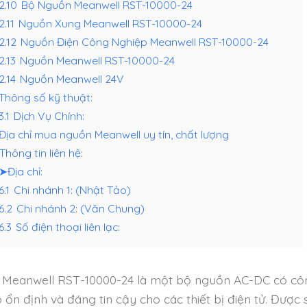
.2.10
Bộ Nguồn Meanwell RST-10000-24
2.11
Nguồn Xung Meanwell RST-10000-24
.2.12
Nguồn Điện Công Nghiệp Meanwell RST-10000-24
2.13
Nguồn Meanwell RST-10000-24
2.14
Nguồn Meanwell 24V
Thông số kỹ thuật:
3.1
Dịch Vụ Chính:
Địa chỉ mua nguồn Meanwell uy tín, chất lượng
Thông tin liên hệ:
➤Địa chỉ:
6.1
Chi nhánh 1: (Nhật Tảo)
.6.2
Chi nhánh 2: (Văn Chung)
6.3
Số điện thoại liên lạc:
Meanwell RST-10000-24 là một bộ nguồn AC-DC có côn
p ổn định và đáng tin cậy cho các thiết bị điện tử. Đượ