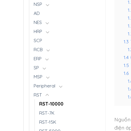
1
NSP
1.
AD
1
NES
1.
HRP
1.
SCP
1.3
1.
RCB
1.4
ERP
1.5
SP
1.6
MSP
1.
Peripheral
1
RST
1.
RST-10000
RST-7K
Nguồn 
RST-15K
điện á