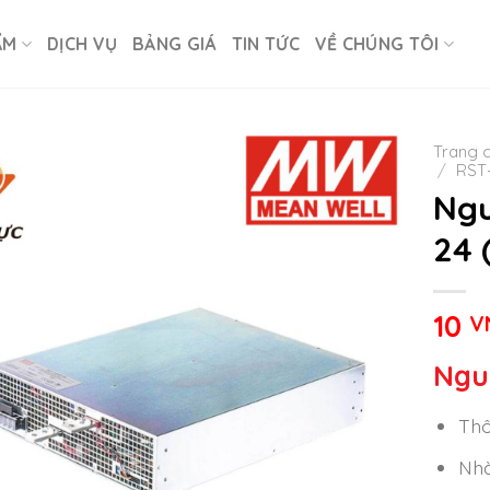
ẨM
DỊCH VỤ
BẢNG GIÁ
TIN TỨC
VỀ CHÚNG TÔI
Trang 
/
RST
Ngu
24 
10
V
Ngu
Thô
Nhà