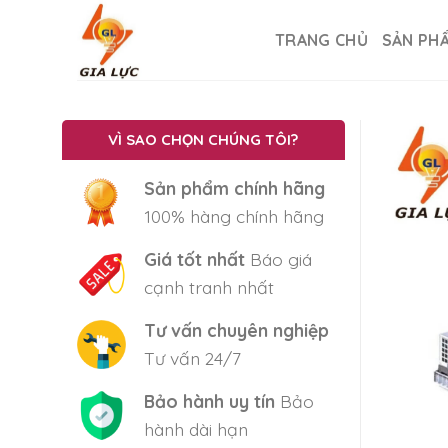
Skip
to
TRANG CHỦ
SẢN PH
content
VÌ SAO CHỌN CHÚNG TÔI?
Sản phẩm chính hãng
100% hàng chính hãng
Giá tốt nhất
Báo giá
cạnh tranh nhất
Tư vấn chuyên nghiệp
Tư vấn 24/7
Bảo hành uy tín
Bảo
hành dài hạn