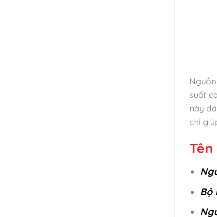
Nguồn 
suất c
này đá
chỉ gi
Tên 
Ngu
Bộ 
Ngu