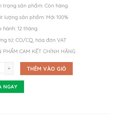
h trạng sản phẩm: Còn hàng
t lượng sản phẩm: Mới 100%
 hành: 12 tháng
ng từ: CO/CQ, hóa đơn VAT
N PHẨM CAM KẾT CHÍNH HÃNG
Meanwell RST-10000-24 (9600W 24V 400A) số lượng
THÊM VÀO GIỎ
A NGAY