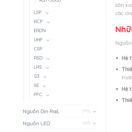
RST-5000
sản xu
LSP
các ứn
RCP
Nhữ
ERDN
UHP
Nguồn 
CSP
Hệ 
RSD
LRS
Thi
G3
trườ
SE
Hệ 
PFC
Thiế
Nguồn Din RaiL
(195)
Nguồn LED
(747)