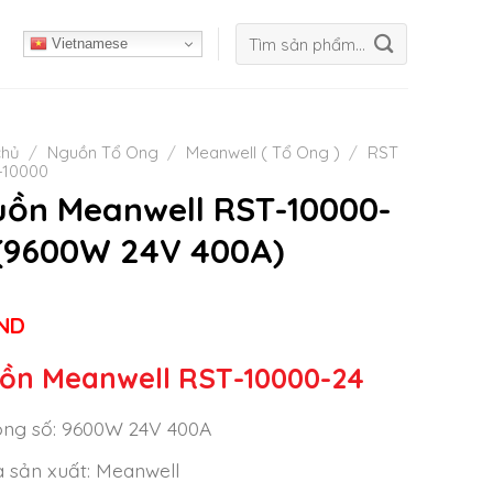
Tìm
Vietnamese
kiếm:
chủ
/
Nguồn Tổ Ong
/
Meanwell ( Tổ Ong )
/
RST
-10000
ồn Meanwell RST-10000-
(9600W 24V 400A)
ND
ồn Meanwell RST-10000-24
ng số: 9600W 24V 400A
 sản xuất: Meanwell