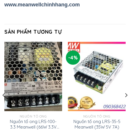
www.meanwellchinhhang.com
SẢN PHẨM TƯƠNG TỰ
-4%
NGUỒN TỔ ONG
NGUỒN TỔ ONG
Nguồn tổ ong LRS-100-
Nguồn tổ ong LRS-35-5
3.3 Meanwell (66W 3.3V
Meanwell (35W 5V 7A)