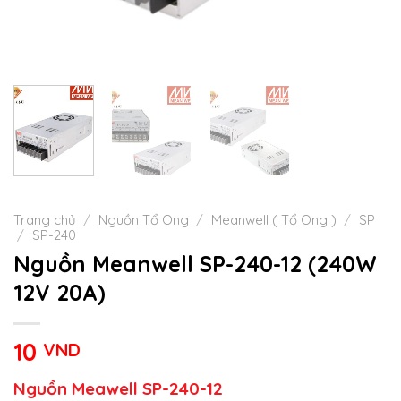
Trang chủ
/
Nguồn Tổ Ong
/
Meanwell ( Tổ Ong )
/
SP
/
SP-240
Nguồn Meanwell SP-240-12 (240W
12V 20A)
10
VND
Nguồn Meawell SP-240-12