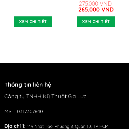
20A)
275.000
VND
Giá
Giá
265.000
VND
gốc
hiện
là:
tại
XEM CHI TIẾT
XEM CHI TIẾT
275.000 VND.
là:
265.0
Thông tin liên hệ
Công ty TNHH Kỹ Thuật Gia Lực
MST: 0317307840
Địa chỉ 1:
149 Nhật Tảo,
Phường 8, Quận 10, TP HCM