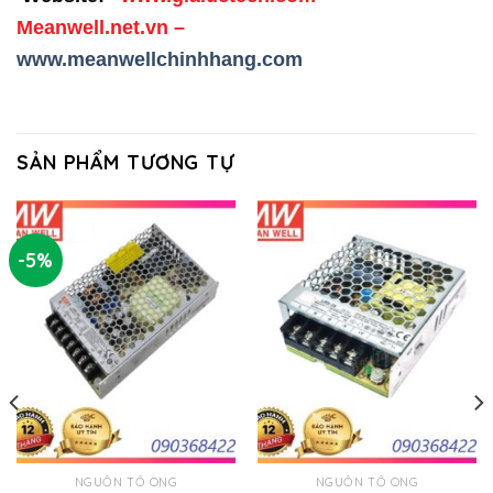
Meanwell.net.vn
–
www.meanwellchinhhang.com
SẢN PHẨM TƯƠNG TỰ
-5%
NGUỒN TỔ ONG
NGUỒN TỔ ONG