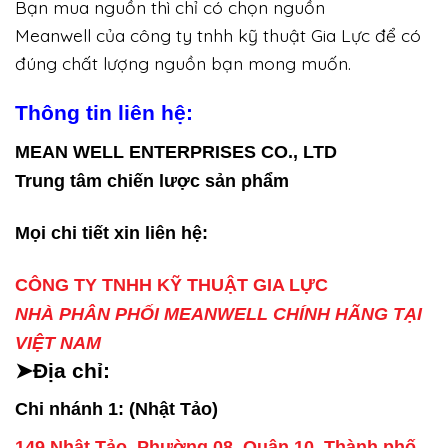
Bạn mua nguồn thì chỉ có chọn nguồn
Meanwell của công ty tnhh kỹ thuật Gia Lực để có
đúng chất lượng nguồn bạn mong muốn.
Thông tin liên hệ:
MEAN WELL ENTERPRISES CO., LTD
Trung tâm chiến lược sản phẩm
Mọi chi tiết xin liên hệ:
CÔNG TY TNHH KỸ THUẬT GIA LỰC
NHÀ PHÂN PHỐI MEANWELL CHÍNH HÃNG TẠI
VIỆT NAM
➤Địa chỉ:
Chi nhánh 1: (Nhật Tảo)
149 Nhật Tảo, Phường 08, Quận 10, Thành phố