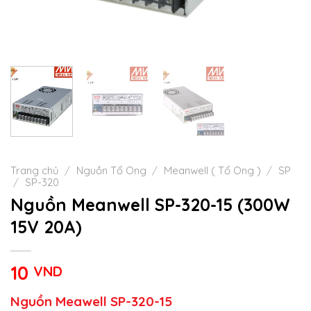
Trang chủ
/
Nguồn Tổ Ong
/
Meanwell ( Tổ Ong )
/
SP
/
SP-320
Nguồn Meanwell SP-320-15 (300W
15V 20A)
10
VND
Nguồn Meawell SP-320-15