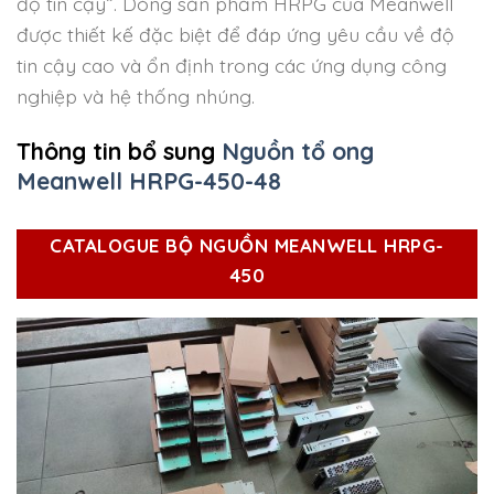
độ tin cậy”. Dòng sản phẩm HRPG của Meanwell
được thiết kế đặc biệt để đáp ứng yêu cầu về độ
tin cậy cao và ổn định trong các ứng dụng công
nghiệp và hệ thống nhúng.
Thông tin bổ sung
Nguồn tổ ong
Meanwell HRPG-450-48
CATALOGUE BỘ NGUỒN MEANWELL HRPG-
450