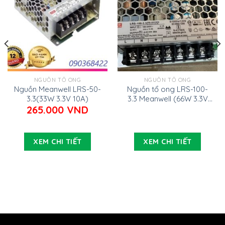
NGUỒN TỔ ONG
NGUỒN TỔ ONG
Nguồn Meanwell LRS-50-
Nguồn tổ ong LRS-100-
3.3(33W 3.3V 10A)
3.3 Meanwell (66W 3.3V
20A)
265.000
VND
XEM CHI TIẾT
XEM CHI TIẾT