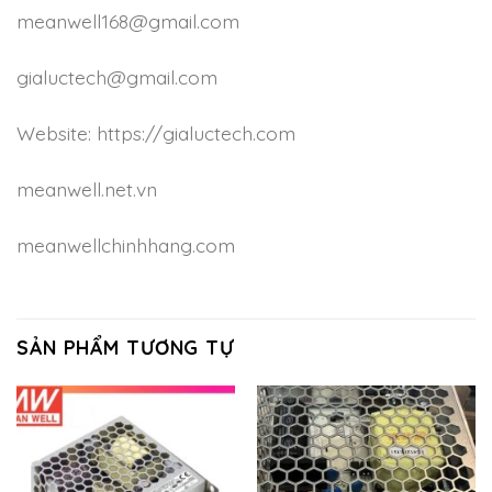
meanwell168@gmail.com
gialuctech@gmail.com
Website: https://gialuctech.com
meanwell.net.vn
meanwellchinhhang.com
SẢN PHẨM TƯƠNG TỰ