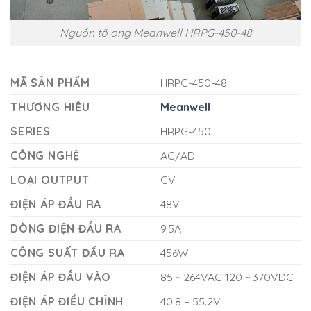
Nguồn tổ ong Meanwell HRPG-450-48
MÃ SẢN PHẨM
HRPG-450-48
THƯƠNG HIỆU
Meanwell
SERIES
HRPG-450
CÔNG NGHỆ
AC/AD
LOẠI OUTPUT
CV
ĐIỆN ÁP ĐẦU RA
48V
DÒNG ĐIỆN ĐẦU RA
9.5A
CÔNG SUẤT ĐẦU RA
456W
ĐIỆN ÁP ĐẦU VÀO
85 ~ 264VAC 120 ~ 370VDC
ĐIỆN ÁP ĐIỀU CHỈNH
40.8 – 55.2V