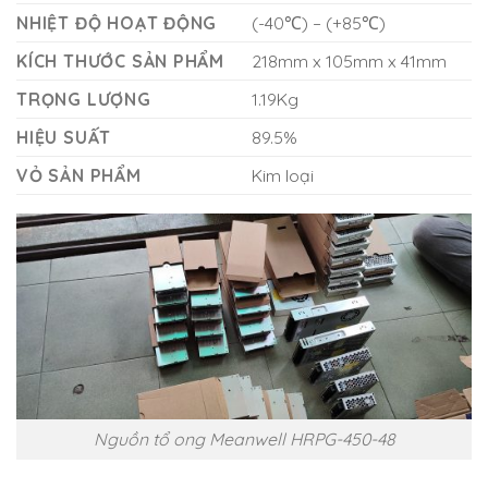
NHIỆT ĐỘ HOẠT ĐỘNG
(-40℃) – (+85℃)
KÍCH THƯỚC SẢN PHẨM
218mm x 105mm x 41mm
TRỌNG LƯỢNG
1.19Kg
HIỆU SUẤT
89.5%
VỎ SẢN PHẨM
Kim loại
Nguồn tổ ong Meanwell HRPG-450-48