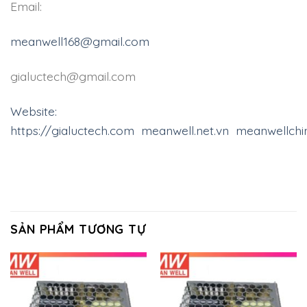
Email:
meanwell168@gmail.com
gialuctech@gmail.com
Website:
https://gialuctech.com
meanwell.net.vn
meanwellch
SẢN PHẨM TƯƠNG TỰ