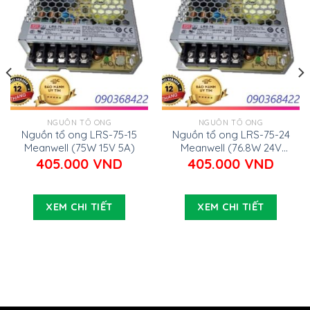
NGUỒN TỔ ONG
NGUỒN TỔ ONG
Nguồn tổ ong LRS-75-15
Nguồn tổ ong LRS-75-24
Meanwell (75W 15V 5A)
Meanwell (76.8W 24V
3.2A)
405.000
VND
405.000
VND
XEM CHI TIẾT
XEM CHI TIẾT
000 VND.