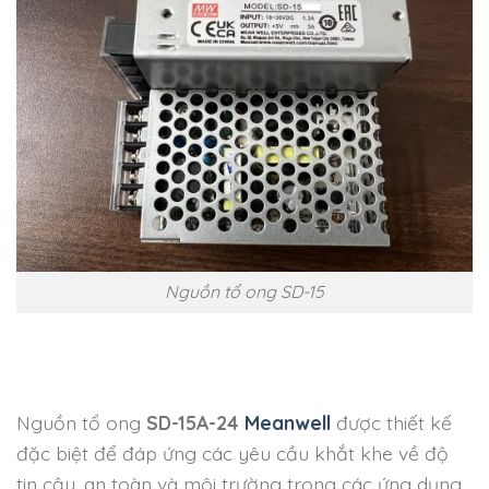
Nguồn tổ ong SD-15
Nguồn tổ ong
SD-15A-24
Meanwell
được thiết kế
đặc biệt để đáp ứng các yêu cầu khắt khe về độ
tin cậy, an toàn và môi trường trong các ứng dụng