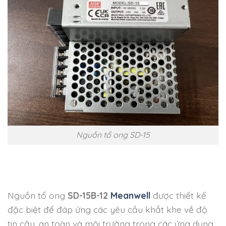
Nguồn tổ ong SD-15
Nguồn tổ ong
SD-15B-12
Meanwell
được thiết kế
đặc biệt để đáp ứng các yêu cầu khắt khe về độ
tin cậy, an toàn và môi trường trong các ứng dụng