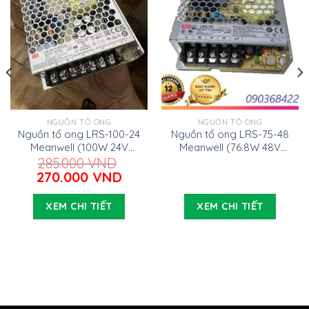
NGUỒN TỔ ONG
NGUỒN TỔ ONG
Nguồn tổ ong LRS-100-24
Nguồn tổ ong LRS-75-48
Meanwell (100W 24V
Meanwell (76.8W 48V
4.5A)
1.6A)
285.000
VND
Giá
Giá
270.000
VND
gốc
hiện
là:
tại
XEM CHI TIẾT
XEM CHI TIẾT
285.000 VND.
là:
270.000 VND.