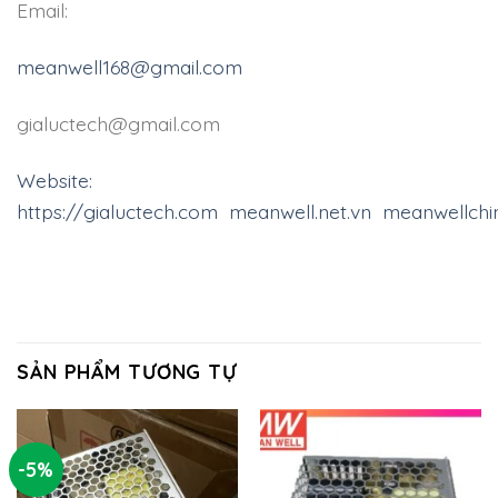
Email:
meanwell168@gmail.com
gialuctech@gmail.com
Website:
https://gialuctech.com
meanwell.net.vn
meanwellch
SẢN PHẨM TƯƠNG TỰ
-5%