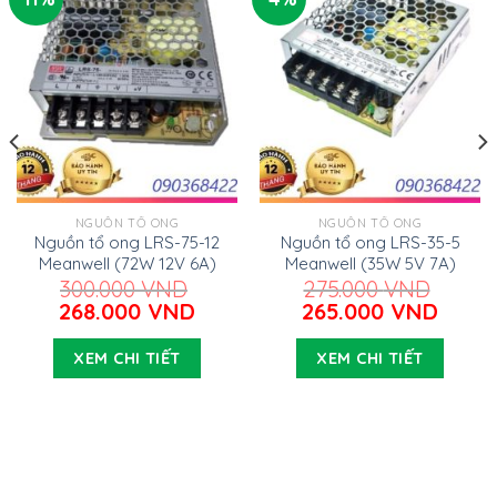
NGUỒN TỔ ONG
NGUỒN TỔ ONG
Nguồn tổ ong LRS-75-12
Nguồn tổ ong LRS-35-5
Meanwell (72W 12V 6A)
Meanwell (35W 5V 7A)
300.000
VND
275.000
VND
Giá
Giá
Giá
Giá
268.000
VND
265.000
VND
gốc
hiện
gốc
hiện
là:
tại
là:
tại
XEM CHI TIẾT
XEM CHI TIẾT
300.000 VND.
là:
275.000 VND.
là:
000 VND.
268.000 VND.
265.0