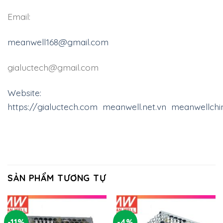
Email:
meanwell168@gmail.com
gialuctech@gmail.com
Website:
https://gialuctech.com
meanwell.net.vn
meanwellch
SẢN PHẨM TƯƠNG TỰ
-11%
-4%