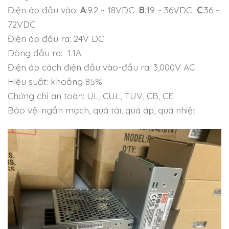
Điện áp đầu vào:
A
:9.2 ~ 18VDC
B
:19 ~ 36VDC
C
:36 ~
72VDC
Điện áp đầu ra: 24V DC
Dòng đầu ra: 1.1A
Điện áp cách điện đầu vào-đầu ra: 3,000V AC
Hiệu suất: khoảng 85%
Chứng chỉ an toàn: UL, CUL, TUV, CB, CE
Bảo vệ: ngắn mạch, quá tải, quá áp, quá nhiệt