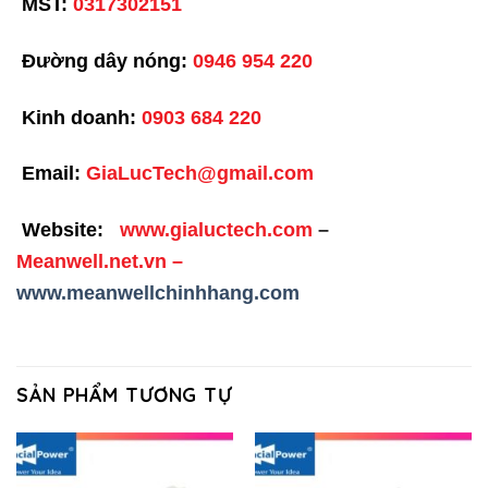
MST:
0317302151
Đường dây nóng:
0946 954 220
Kinh doanh:
0903 684 220
Email:
GiaLucTech@gmail.com
Website:
www.gialuctech.com
–
Meanwell.net.vn
–
www.meanwellchinhhang.com
SẢN PHẨM TƯƠNG TỰ