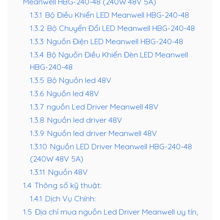
Meanwell HBG-240-48 (240W 48V 5A)
1.3.1
Bộ Điều Khiển LED Meanwell HBG-240-48
1.3.2
Bộ Chuyển Đổi LED Meanwell HBG-240-48
1.3.3
Nguồn Điện LED Meanwell HBG-240-48
1.3.4
Bộ Nguồn Điều Khiển Đèn LED Meanwell
HBG-240-48
1.3.5
Bộ Nguồn led 48V
1.3.6
Nguồn led 48V
1.3.7
nguồn Led Driver Meanwell 48V
1.3.8
Nguồn led driver 48V
1.3.9
Nguồn led driver Meanwell 48V
1.3.10
Nguồn LED Driver Meanwell HBG-240-48
(240W 48V 5A)
1.3.11
Nguồn 48V
1.4
Thông số kỹ thuật:
1.4.1
Dịch Vụ Chính:
1.5
Địa chỉ mua nguồn Led Driver Meanwell uy tín,