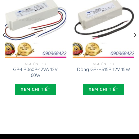
NGUỒN LED
NGUỒN LED
GP-LP060P-12VA 12V
Dòng GP-HS15P 12V 15W
60W
XEM CHI TIẾT
XEM CHI TIẾT