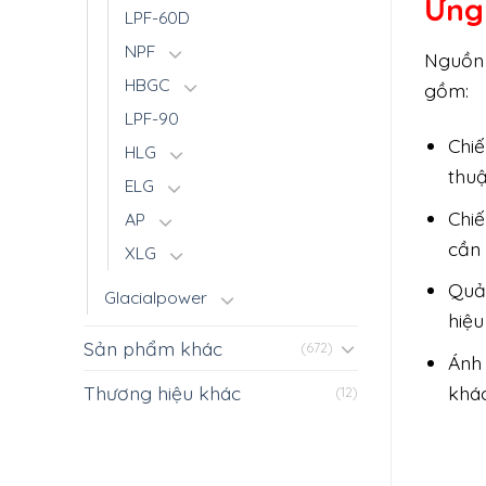
Ứng
LPF-60D
NPF
Nguồn 
HBGC
gồm:
LPF-90
Chiế
HLG
thuậ
ELG
Chiế
AP
cần 
XLG
Quả
Glacialpower
hiệu
Sản phẩm khác
(672)
Ánh
khác
Thương hiệu khác
(12)