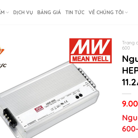
ẨM
DỊCH VỤ
BẢNG GIÁ
TIN TỨC
VỀ CHÚNG TÔI
Trang 
600
Ngu
HEP
11.2
9.0
Ngu
600