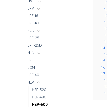
HVG
1
LPV
1.
1.
LPF-16
1
LPF-16D
1
PLN
1
LPF-25
1.
LPF-25D
1.4
HLN
1.
LPC
1.5
1.6
LCM
1.7
LPF-40
1.
HEP
1.
HEP-320
1.
HEP-480
HEP-600