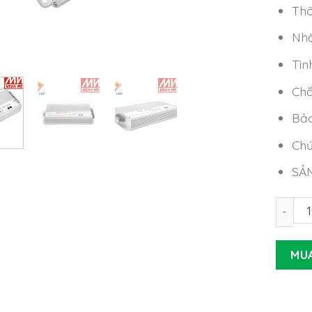
Thô
Nhà
Tìn
Chấ
Bảo
Chứ
SẢ
Nguồn 
MU