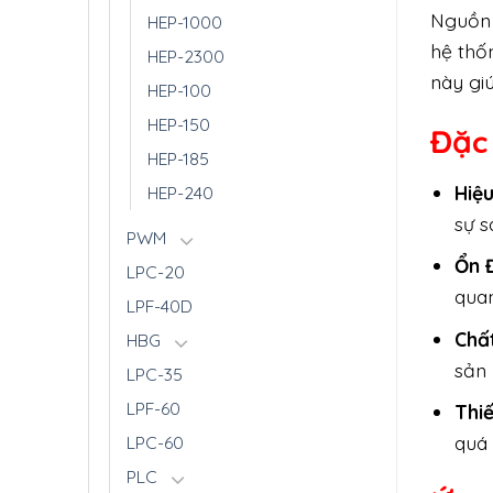
Nguồn 
HEP-1000
hệ thố
HEP-2300
này gi
HEP-100
HEP-150
Đặc
HEP-185
Hiệ
HEP-240
sự s
PWM
Ổn 
LPC-20
quan
LPF-40D
Chấ
HBG
sản 
LPC-35
LPF-60
Thi
quá 
LPC-60
PLC