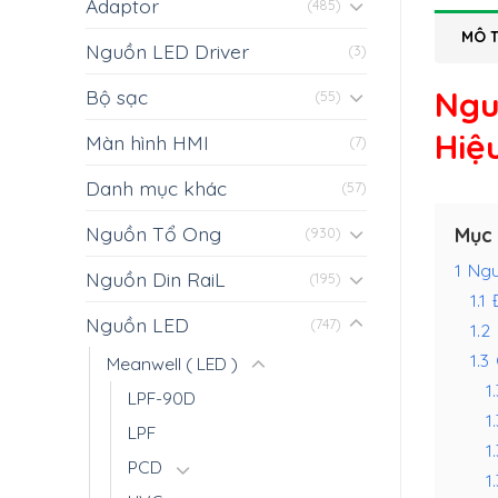
Adaptor
(485)
MÔ 
Nguồn LED Driver
(3)
Ngu
Bộ sạc
(55)
Hiệ
Màn hình HMI
(7)
Danh mục khác
(57)
Nguồn Tổ Ong
Mục 
(930)
1
Ngu
Nguồn Din RaiL
(195)
1.1
Nguồn LED
(747)
1.2
1.3
Meanwell ( LED )
1.
LPF-90D
1
LPF
1.
PCD
1.