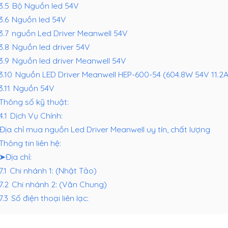
.3.5
Bộ Nguồn led 54V
3.6
Nguồn led 54V
3.7
nguồn Led Driver Meanwell 54V
.3.8
Nguồn led driver 54V
.3.9
Nguồn led driver Meanwell 54V
.3.10
Nguồn LED Driver Meanwell HEP-600-54 (604.8W 54V 11.2A
3.11
Nguồn 54V
Thông số kỹ thuật:
4.1
Dịch Vụ Chính:
Địa chỉ mua nguồn Led Driver Meanwell uy tín, chất lượng
Thông tin liên hệ:
➤Địa chỉ:
7.1
Chi nhánh 1: (Nhật Tảo)
7.2
Chi nhánh 2: (Văn Chung)
7.3
Số điện thoại liên lạc: