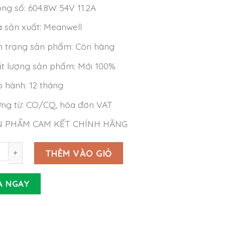
ng số: 604.8W 54V 11.2A
 sản xuất: Meanwell
h trạng sản phẩm: Còn hàng
t lượng sản phẩm: Mới 100%
 hành: 12 tháng
ng từ: CO/CQ, hóa đơn VAT
N PHẨM CAM KẾT CHÍNH HÃNG
LED Driver Meanwell HEP-600-54 (604.8W 54V 11.2A) số lư
THÊM VÀO GIỎ
A NGAY