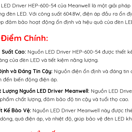
LED Driver HEP-600-54 của Meanwell là một giải pháp 
ng đèn LED. Với công suất 604.8W, điện áp đầu ra ổn đ
úp đảm bảo hoạt động ổn định và hiệu quả của đèn LE
 Điểm Chính:
u Suất Cao:
Nguồn LED Driver HEP-600-54 được thiết kế 
áng của đèn LED và tiết kiệm năng lượng.
Định và Đáng Tin Cậy:
Nguồn điện ổn định và đáng tin 
 đến biến động điện áp.
t Lượng Nguồn LED Driver Meanwell:
Nguồn LED Driver 
phẩm chất lượng, đảm bảo độ tin cậy và tuổi thọ cao.
ết Kế Bảo Vệ:
Nguồn LED Driver Meanwell này được thiế
dòng, quá điện áp, và nhiệt độ, giúp bảo vệ đèn LED kh