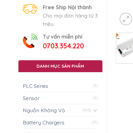
Free Ship Nội thành
Cho mọi đơn hàng từ 3
triệu.
Tư vấn miễn phí
0703.354.220
DANH MỤC SẢN PHẨM
PLC Series
(5)
Sensor
(8)
Nguồn Không Vỏ
(426)
Battery Chargers
(13)