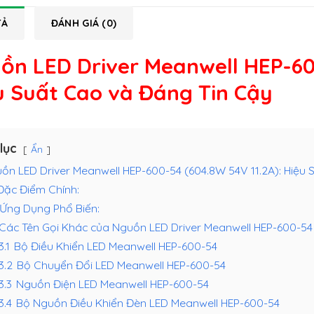
TẢ
ĐÁNH GIÁ (0)
ồn LED Driver Meanwell HEP-60
u Suất Cao và Đáng Tin Cậy
lục
Ẩn
ồn LED Driver Meanwell HEP-600-54 (604.8W 54V 11.2A): Hiệu
Đặc Điểm Chính:
Ứng Dụng Phổ Biến:
Các Tên Gọi Khác của Nguồn LED Driver Meanwell HEP-600-54 
3.1
Bộ Điều Khiển LED Meanwell HEP-600-54
.3.2
Bộ Chuyển Đổi LED Meanwell HEP-600-54
3.3
Nguồn Điện LED Meanwell HEP-600-54
3.4
Bộ Nguồn Điều Khiển Đèn LED Meanwell HEP-600-54