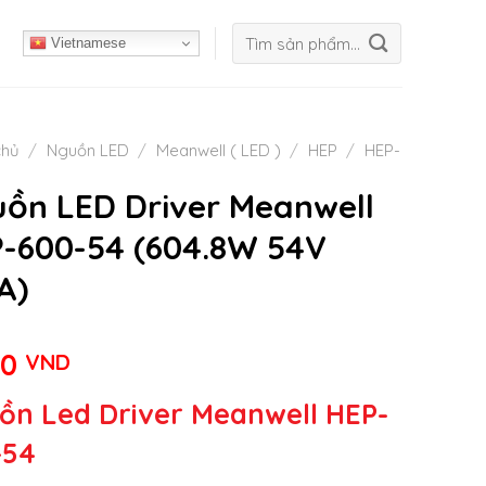
Tìm
Vietnamese
kiếm:
chủ
/
Nguồn LED
/
Meanwell ( LED )
/
HEP
/
HEP-
ồn LED Driver Meanwell
-600-54 (604.8W 54V
A)
00
VND
ồn Led Driver Meanwell HEP-
-54