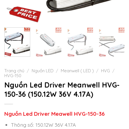
Trang chủ
/
Nguồn LED
/
Meanwell ( LED )
/
HVG
/
HVG-150
Nguồn Led Driver Meanwell HVG-
150-36 (150.12W 36V 4.17A)
Nguồn Led Driver Meawell HVG-150-36
Thông số: 150.12W 36V 4.17A