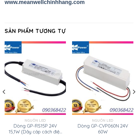
www.meanwellchinhhang.com
SẢN PHẨM TƯƠNG TỰ
NGUỒN LED
NGUỒN LED
Dòng GP-RS15P 24V
Dòng GP-CVP060N 24V
15,1W (Dây cáp cách điện
60W
kép, 15W)