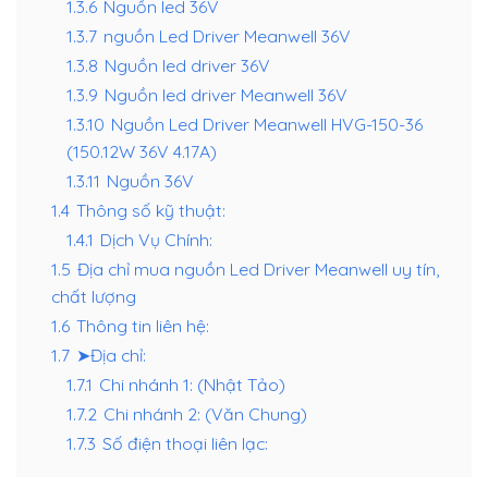
1.3.6
Nguồn led 36V
1.3.7
nguồn Led Driver Meanwell 36V
1.3.8
Nguồn led driver 36V
1.3.9
Nguồn led driver Meanwell 36V
1.3.10
Nguồn Led Driver Meanwell HVG-150-36
(150.12W 36V 4.17A)
1.3.11
Nguồn 36V
1.4
Thông số kỹ thuật:
1.4.1
Dịch Vụ Chính:
1.5
Địa chỉ mua nguồn Led Driver Meanwell uy tín,
chất lượng
1.6
Thông tin liên hệ:
1.7
➤Địa chỉ:
1.7.1
Chi nhánh 1: (Nhật Tảo)
1.7.2
Chi nhánh 2: (Văn Chung)
1.7.3
Số điện thoại liên lạc: