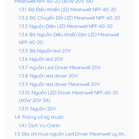
Meanwell NPF-60-20 (60W 20V 3A)
1.3.1
Bộ Điều Khiển LED Meanwell NPF-60-20
1.3.2
Bộ Chuyển Đổi LED Meanwell NPF-60-20
1.3.3
Nguồn Điện LED Meanwell NPF-60-20
1.3.4
Bộ Nguồn Điều Khiển Đèn LED Meanwell
NPF-60-20
1.3.5
Bộ Nguồn led 20V
1.3.6
Nguồn led 20V
1.3.7
nguồn Led Driver Meanwell 20V
1.3.8
Nguồn led driver 20V
1.3.9
Nguồn led driver Meanwell 20V
1.3.10
Nguồn LED Driver Meanwell NPF-60-20
(60W 20V 3A)
1.3.11
Nguồn 20V
1.4
Thông số kỹ thuật:
1.4.1
Dịch Vụ Chính:
1.5
Địa chỉ mua nguồn Led Driver Meanwell uy tín,