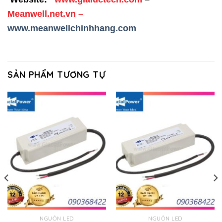
Meanwell.net.vn
–
www.meanwellchinhhang.com
SẢN PHẨM TƯƠNG TỰ
NGUỒN LED
NGUỒN LED