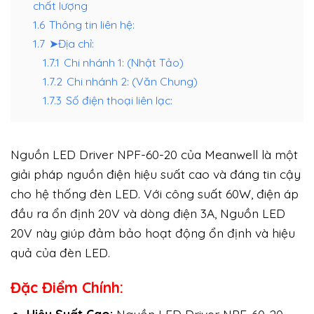
chất lượng
1.6
Thông tin liên hệ:
1.7
➤Địa chỉ:
1.7.1
Chi nhánh 1: (Nhật Tảo)
1.7.2
Chi nhánh 2: (Văn Chung)
1.7.3
Số điện thoại liên lạc:
Nguồn LED Driver NPF-60-20 của Meanwell là một
giải pháp nguồn điện hiệu suất cao và đáng tin cậy
cho hệ thống đèn LED. Với công suất 60W, điện áp
đầu ra ổn định 20V và dòng điện 3A, Nguồn LED
20V này giúp đảm bảo hoạt động ổn định và hiệu
quả của đèn LED.
Đặc Điểm Chính: