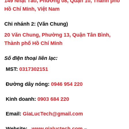
149 Nhật Tảo, Phường 08, Quận 10, Thành phố
Hồ Chí Minh, Việt Nam
Chi nhánh 2: (Văn Chung)
20 Văn Chung, Phường 13, Quận Tân Bình,
Thành phố Hồ Chí Minh
Số điện thoại liên lạc:
MST:
0317302151
Đường dây nóng:
0946 954 220
Kinh doanh:
0903 684 220
Email:
GiaLucTech@gmail.com
Website:
www.gialuctech.com
–