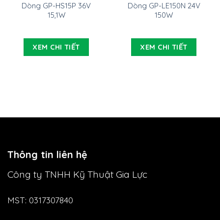
Dòng GP-HS15P 36V
Dòng GP-LE150N 24V
15,1W
150W
XEM CHI TIẾT
XEM CHI TIẾT
Thông tin liên hệ
Công ty TNHH Kỹ Thuật Gia Lực
MST: 0317307840