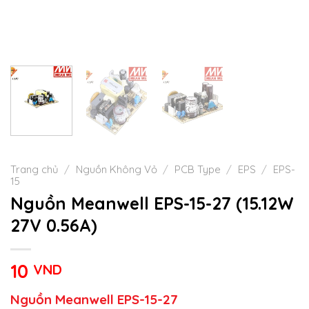
Trang chủ
/
Nguồn Không Vỏ
/
PCB Type
/
EPS
/
EPS-
15
Nguồn Meanwell EPS-15-27 (15.12W
27V 0.56A)
10
VND
Nguồn Meanwell EPS-15-27