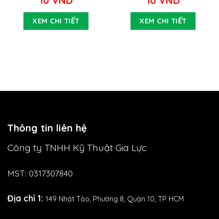
10
VND
10
VND
XEM CHI TIẾT
XEM CHI TIẾT
Thông tin liên hệ
Công ty TNHH Kỹ Thuật Gia Lực
MST: 0317307840
Địa chỉ 1:
149 Nhật Tảo,
Phường 8, Quận 10, TP HCM