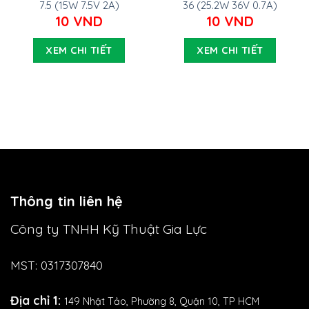
7.5 (15W 7.5V 2A)
36 (25.2W 36V 0.7A)
10
VND
10
VND
XEM CHI TIẾT
XEM CHI TIẾT
Thông tin liên hệ
Công ty TNHH Kỹ Thuật Gia Lực
MST: 0317307840
Địa chỉ 1:
149 Nhật Tảo,
Phường 8, Quận 10, TP HCM