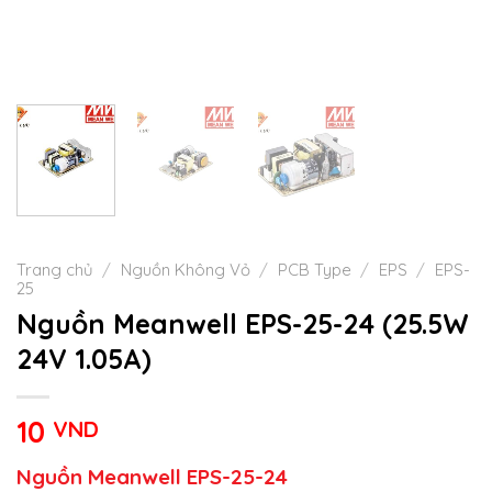
Trang chủ
/
Nguồn Không Vỏ
/
PCB Type
/
EPS
/
EPS-
25
Nguồn Meanwell EPS-25-24 (25.5W
24V 1.05A)
10
VND
Nguồn Meanwell EPS-25-24