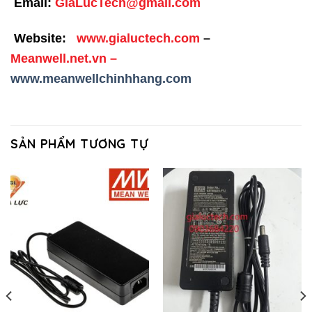
Email:
GiaLucTech@gmail.com
Website:
www.gialuctech.com
–
Meanwell.net.vn
–
www.meanwellchinhhang.com
SẢN PHẨM TƯƠNG TỰ