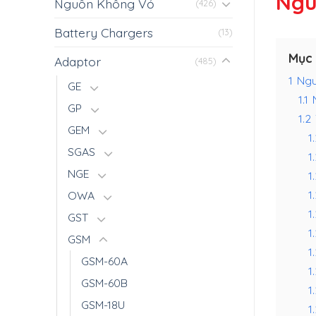
Ngu
Nguồn Không Vỏ
(426)
Battery Chargers
(13)
Mục 
Adaptor
(485)
1
Ngu
GE
1.1
GP
1.2
GEM
1.
SGAS
1
NGE
1
1
OWA
1
GST
1
GSM
1
GSM-60A
1
GSM-60B
1
GSM-18U
1