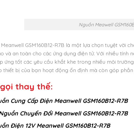
Nguồn Meawell GSM160B
Meanwell GSM160B12-R7B là một lựa chọn tuyệt vời cho
ao và an toàn cho các ứng dụng điện tử. Với nhiều tính
p ứng tốt các yêu cầu khắt khe trong nhiều môi trườ
úp thiết bị của bạn hoạt động ổn định mà còn góp phần 
gọi thay thế:
ồn Cung Cấp Điện Meanwell GSM160B12-R7B
Nguồn Chuyển Đổi Meanwell GSM160B12-R7B
ồn Điện 12V Meanwell GSM160B12-R7B