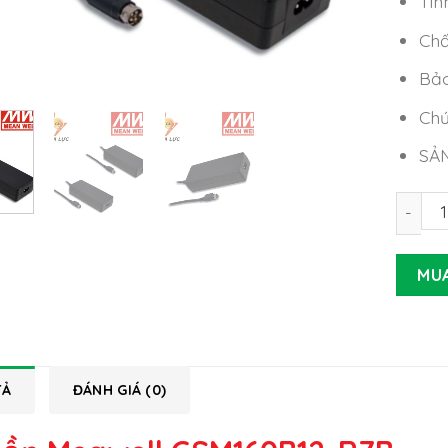
Tìn
Chấ
Bảo
Chứ
SẢ
Nguồn 
MU
TẢ
ĐÁNH GIÁ (0)