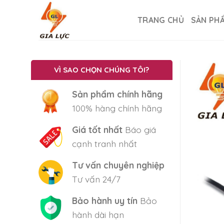
Skip
to
TRANG CHỦ
SẢN PH
content
VÌ SAO CHỌN CHÚNG TÔI?
Sản phẩm chính hãng
100% hàng chính hãng
Giá tốt nhất
Báo giá
cạnh tranh nhất
Tư vấn chuyên nghiệp
Tư vấn 24/7
Bảo hành uy tín
Bảo
hành dài hạn