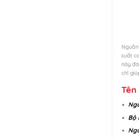
Nguồn 
suất c
này đá
chỉ gi
Tên 
Ngu
Bộ 
Ngu