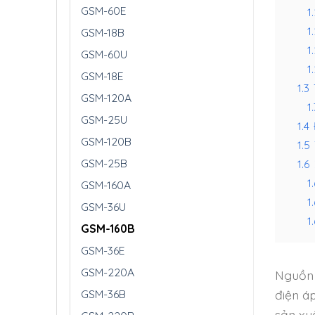
GSM-60E
1.
1
GSM-18B
1.
GSM-60U
1.
GSM-18E
1.3
GSM-120A
1.
GSM-25U
1.4
GSM-120B
1.5
GSM-25B
1.6
1.
GSM-160A
1
GSM-36U
1.
GSM-160B
GSM-36E
GSM-220A
Nguồn 
điện á
GSM-36B
sản xu