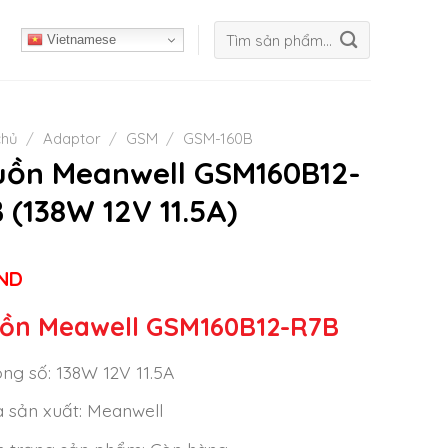
Tìm
Vietnamese
kiếm:
chủ
/
Adaptor
/
GSM
/
GSM-160B
ồn Meanwell GSM160B12-
 (138W 12V 11.5A)
ND
ồn Meawell GSM160B12-R7B
ng số: 138W 12V 11.5A
 sản xuất: Meanwell