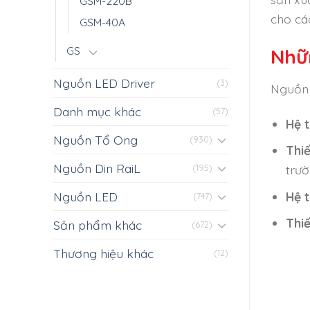
GSM-220B
cho cá
GSM-40A
GS
Nhữ
Nguồn LED Driver
(3)
Nguồn 
Danh mục khác
(57)
Hệ 
Nguồn Tổ Ong
(930)
Thi
Nguồn Din RaiL
trườ
(195)
Hệ 
Nguồn LED
(747)
Thiế
Sản phẩm khác
(672)
Thương hiệu khác
(12)