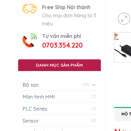
Free Ship Nội thành
Cho mọi đơn hàng từ 3
triệu.
Tư vấn miễn phí
0703.354.220
DANH MỤC SẢN PHẨM
Bộ sạc
(55)
Màn hình HMI
(7)
PLC Series
(5)
MÔ 
Sensor
(8)