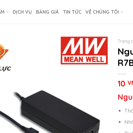
ẨM
DỊCH VỤ
BẢNG GIÁ
TIN TỨC
VỀ CHÚNG TÔI
Trang 
Ngu
R7B
10
V
Ngu
Thô
Nhà