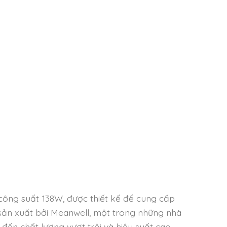
ng suất 138W, được thiết kế để cung cấp
c sản xuất bởi Meanwell, một trong những nhà
ến chất lượng vượt trội và hiệu suất cao