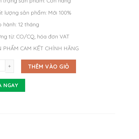
h trạng sản phẩm: Còn hàng
t lượng sản phẩm: Mới 100%
 hành: 12 tháng
ng từ: CO/CQ, hóa đơn VAT
N PHẨM CAM KẾT CHÍNH HÃNG
Meanwell GSM160B12-R7B (138W 12V 11.5A) số lượng
THÊM VÀO GIỎ
A NGAY