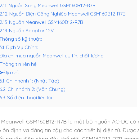
2.11
Nguồn Xung Meanwell GSM160B12-R7B
.2.12
Nguồn Điện Công Nghiệp Meanwell GSM160B12-R7B
2.13
Nguồn Meanwell GSM160B12-R7B
2.14
Nguồn Adaptor 12V
Thông số kỹ thuật:
3.1
Dịch Vụ Chính:
Địa chỉ mua nguồn Meanwell uy tín, chất lượng
Thông tin liên hệ:
➤Địa chỉ:
6.1
Chi nhánh 1: (Nhật Tảo)
.6.2
Chi nhánh 2: (Văn Chung)
6.3
Số điện thoại liên lạc:
Meanwell GSM160B12-R7B là một bộ nguồn AC-DC có cô
p ổn định và đáng tin cậy cho các thiết bị điện tử. Đượ
ất nguồn điện hàng đầu thế giới, GSM160B12-R7B mang đ