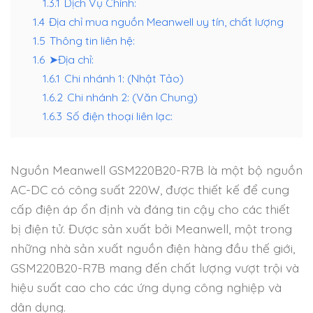
1.3.1
Dịch Vụ Chính:
1.4
Địa chỉ mua nguồn Meanwell uy tín, chất lượng
1.5
Thông tin liên hệ:
1.6
➤Địa chỉ:
1.6.1
Chi nhánh 1: (Nhật Tảo)
1.6.2
Chi nhánh 2: (Văn Chung)
1.6.3
Số điện thoại liên lạc:
Nguồn Meanwell GSM220B20-R7B là một bộ nguồn
AC-DC có công suất 220W, được thiết kế để cung
cấp điện áp ổn định và đáng tin cậy cho các thiết
bị điện tử. Được sản xuất bởi Meanwell, một trong
những nhà sản xuất nguồn điện hàng đầu thế giới,
GSM220B20-R7B mang đến chất lượng vượt trội và
hiệu suất cao cho các ứng dụng công nghiệp và
dân dụng.