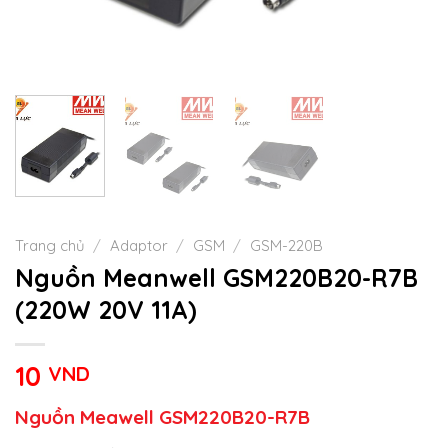
Trang chủ
/
Adaptor
/
GSM
/
GSM-220B
Nguồn Meanwell GSM220B20-R7B
(220W 20V 11A)
10
VND
Nguồn Meawell GSM220B20-R7B