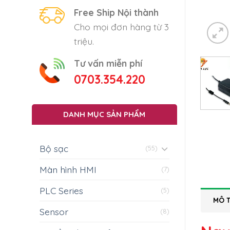
Free Ship Nội thành
Cho mọi đơn hàng từ 3
triệu.
Tư vấn miễn phí
0703.354.220
DANH MỤC SẢN PHẨM
Bộ sạc
(55)
Màn hình HMI
(7)
PLC Series
(5)
MÔ 
Sensor
(8)