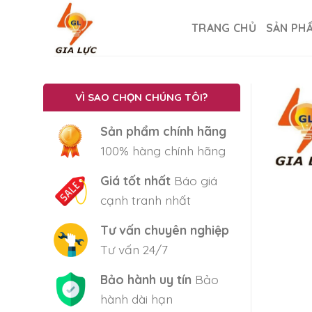
Skip
to
TRANG CHỦ
SẢN PH
content
VÌ SAO CHỌN CHÚNG TÔI?
Sản phẩm chính hãng
100% hàng chính hãng
Giá tốt nhất
Báo giá
cạnh tranh nhất
Tư vấn chuyên nghiệp
Tư vấn 24/7
Bảo hành uy tín
Bảo
hành dài hạn