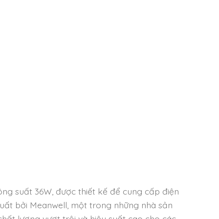
g suất 36W, được thiết kế để cung cấp điện
 xuất bởi Meanwell, một trong những nhà sản
ất lượng vượt trội và hiệu suất cao cho các