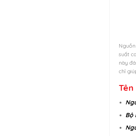
Nguồn 
suất c
này đá
chỉ gi
Tên 
Ngu
Bộ 
Ngu