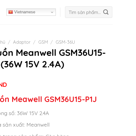
Tìm
Vietnamese
kiếm:
chủ
/
Adaptor
/
GSM
/
GSM-36U
ồn Meanwell GSM36U15-
 (36W 15V 2.4A)
ND
ồn Meawell GSM36U15-P1J
ng số: 36W 15V 2.4A
 sản xuất: Meanwell