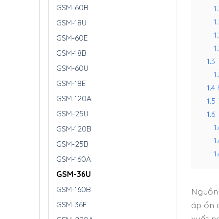
GSM-60B
1.
1
GSM-18U
1.
GSM-60E
1.
GSM-18B
1.3
GSM-60U
1.
GSM-18E
1.4
GSM-120A
1.5
GSM-25U
1.6
1.
GSM-120B
1
GSM-25B
1.
GSM-160A
GSM-36U
GSM-160B
Nguồn 
áp ổn 
GSM-36E
xuất n