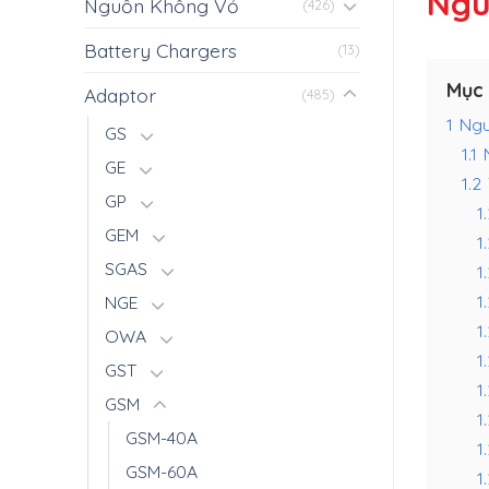
Ngu
Nguồn Không Vỏ
(426)
Battery Chargers
(13)
Mục 
Adaptor
(485)
1
Ngu
GS
1.1
GE
1.2
GP
1.
GEM
1
SGAS
1
1
NGE
1
OWA
1
GST
1
GSM
1
GSM-40A
1
GSM-60A
1