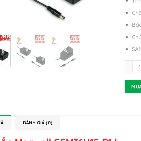
Tìn
Chấ
Bảo
Chứ
SẢ
Nguồn 
MU
TẢ
ĐÁNH GIÁ (0)