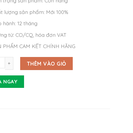
h trạng sản phẩm: Còn hàng
t lượng sản phẩm: Mới 100%
 hành: 12 tháng
ng từ: CO/CQ, hóa đơn VAT
N PHẨM CAM KẾT CHÍNH HÃNG
Meanwell GSM36U15-P1J (36W 15V 2.4A) số lượng
THÊM VÀO GIỎ
A NGAY