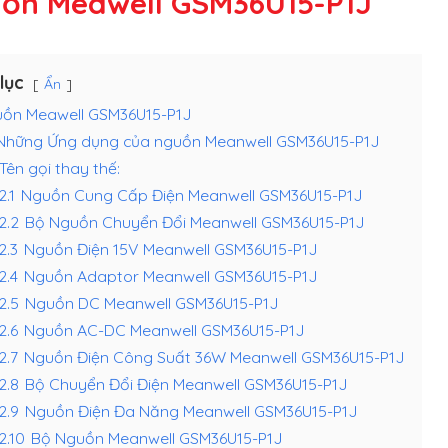
ồn Meawell GSM36U15-P1J
lục
Ẩn
ồn Meawell GSM36U15-P1J
Những Ứng dụng của nguồn Meanwell GSM36U15-P1J
Tên gọi thay thế:
2.1
Nguồn Cung Cấp Điện Meanwell GSM36U15-P1J
.2.2
Bộ Nguồn Chuyển Đổi Meanwell GSM36U15-P1J
.2.3
Nguồn Điện 15V Meanwell GSM36U15-P1J
.2.4
Nguồn Adaptor Meanwell GSM36U15-P1J
.2.5
Nguồn DC Meanwell GSM36U15-P1J
.2.6
Nguồn AC-DC Meanwell GSM36U15-P1J
.2.7
Nguồn Điện Công Suất 36W Meanwell GSM36U15-P1J
.2.8
Bộ Chuyển Đổi Điện Meanwell GSM36U15-P1J
.2.9
Nguồn Điện Đa Năng Meanwell GSM36U15-P1J
.2.10
Bộ Nguồn Meanwell GSM36U15-P1J