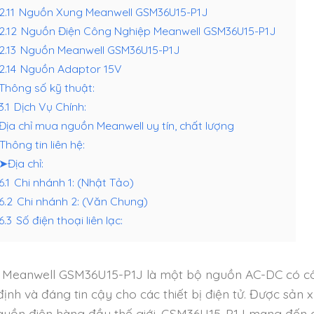
2.11
Nguồn Xung Meanwell GSM36U15-P1J
.2.12
Nguồn Điện Công Nghiệp Meanwell GSM36U15-P1J
2.13
Nguồn Meanwell GSM36U15-P1J
2.14
Nguồn Adaptor 15V
Thông số kỹ thuật:
3.1
Dịch Vụ Chính:
Địa chỉ mua nguồn Meanwell uy tín, chất lượng
Thông tin liên hệ:
➤Địa chỉ:
6.1
Chi nhánh 1: (Nhật Tảo)
.6.2
Chi nhánh 2: (Văn Chung)
6.3
Số điện thoại liên lạc:
Meanwell GSM36U15-P1J là một bộ nguồn AC-DC có côn
định và đáng tin cậy cho các thiết bị điện tử. Được sản
guồn điện hàng đầu thế giới, GSM36U15-P1J mang đến ch