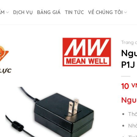
ẨM
DỊCH VỤ
BẢNG GIÁ
TIN TỨC
VỀ CHÚNG TÔI
Trang 
Ngu
P1J
10
V
Ngu
Thô
Nhà