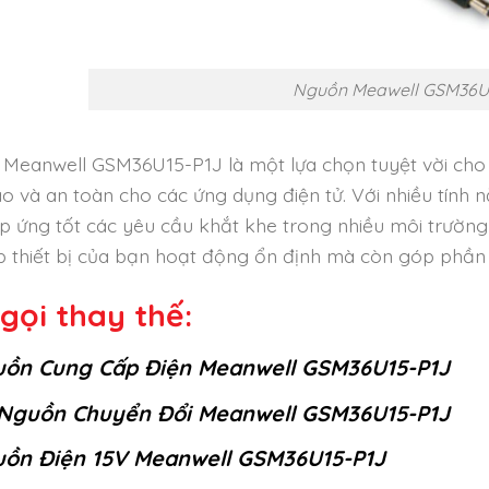
Nguồn Meawell GSM36U
Meanwell GSM36U15-P1J là một lựa chọn tuyệt vời cho 
ao và an toàn cho các ứng dụng điện tử. Với nhiều tính
p ứng tốt các yêu cầu khắt khe trong nhiều môi trườ
úp thiết bị của bạn hoạt động ổn định mà còn góp phần 
gọi thay thế:
ồn Cung Cấp Điện Meanwell GSM36U15-P1J
Nguồn Chuyển Đổi Meanwell GSM36U15-P1J
ồn Điện 15V Meanwell GSM36U15-P1J