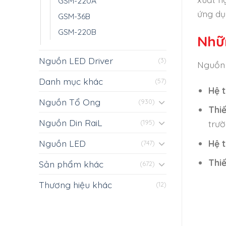
GSM-220A
ứng dụ
GSM-36B
GSM-220B
Nhữ
Nguồn LED Driver
(3)
Nguồn 
Danh mục khác
(57)
Hệ 
Nguồn Tổ Ong
(930)
Thi
Nguồn Din RaiL
trườ
(195)
Hệ 
Nguồn LED
(747)
Thiế
Sản phẩm khác
(672)
Thương hiệu khác
(12)