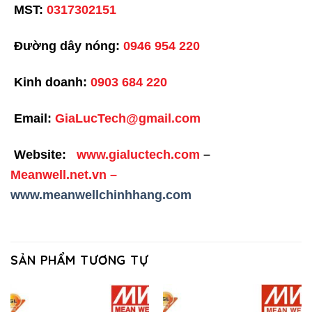
MST:
0317302151
Đường dây nóng:
0946 954 220
Kinh doanh:
0903 684 220
Email:
GiaLucTech@gmail.com
Website:
www.gialuctech.com
–
Meanwell.net.vn
–
www.meanwellchinhhang.com
SẢN PHẨM TƯƠNG TỰ