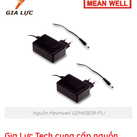
Nguồn Meanwell GSM60E09-P1J
Gia Lực Tech cung cấp
nguồn