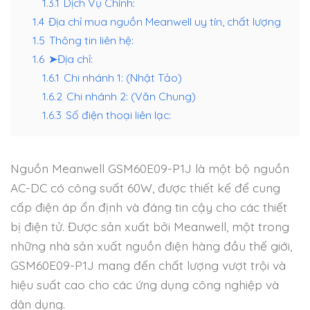
1.3.1
Dịch Vụ Chính:
1.4
Địa chỉ mua nguồn Meanwell uy tín, chất lượng
1.5
Thông tin liên hệ:
1.6
➤Địa chỉ:
1.6.1
Chi nhánh 1: (Nhật Tảo)
1.6.2
Chi nhánh 2: (Văn Chung)
1.6.3
Số điện thoại liên lạc:
Nguồn Meanwell GSM60E09-P1J là một bộ nguồn
AC-DC có công suất 60W, được thiết kế để cung
cấp điện áp ổn định và đáng tin cậy cho các thiết
bị điện tử. Được sản xuất bởi Meanwell, một trong
những nhà sản xuất nguồn điện hàng đầu thế giới,
GSM60E09-P1J mang đến chất lượng vượt trội và
hiệu suất cao cho các ứng dụng công nghiệp và
dân dụng.