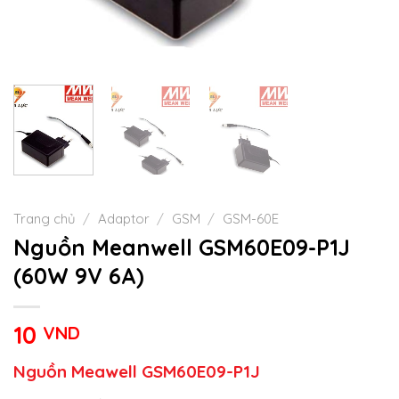
Trang chủ
/
Adaptor
/
GSM
/
GSM-60E
Nguồn Meanwell GSM60E09-P1J
(60W 9V 6A)
10
VND
Nguồn Meawell GSM60E09-P1J