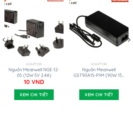
ADAPTOR
ADAPTOR
Nguồn Meanwell NGE-12-
Nguồn Meanwell
05 (12W 5V 2.4A)
GST90A15-P1M (90W 15V
6A)
10
VND
XEM CHI TIẾT
XEM CHI TIẾT