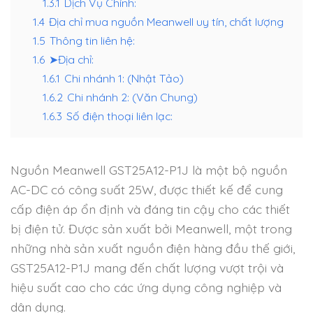
1.3.1
Dịch Vụ Chính:
1.4
Địa chỉ mua nguồn Meanwell uy tín, chất lượng
1.5
Thông tin liên hệ:
1.6
➤Địa chỉ:
1.6.1
Chi nhánh 1: (Nhật Tảo)
1.6.2
Chi nhánh 2: (Văn Chung)
1.6.3
Số điện thoại liên lạc:
Nguồn Meanwell GST25A12-P1J là một bộ nguồn
AC-DC có công suất 25W, được thiết kế để cung
cấp điện áp ổn định và đáng tin cậy cho các thiết
bị điện tử. Được sản xuất bởi Meanwell, một trong
những nhà sản xuất nguồn điện hàng đầu thế giới,
GST25A12-P1J mang đến chất lượng vượt trội và
hiệu suất cao cho các ứng dụng công nghiệp và
dân dụng.