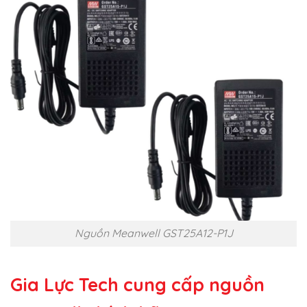
Nguồn Meanwell GST25A12-P1J
Gia Lực Tech cung cấp
nguồn