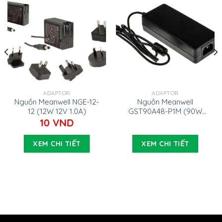
ADAPTOR
ADAPTOR
Nguồn Meanwell NGE-12-
Nguồn Meanwell
12 (12W 12V 1.0A)
GST90A48-P1M (90W
48V 1.87A)
10
VND
XEM CHI TIẾT
XEM CHI TIẾT