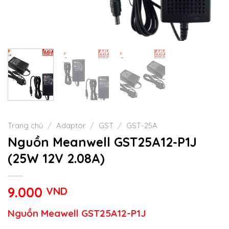
Trang chủ
/
Adaptor
/
GST
/
GST-25A
Nguồn Meanwell GST25A12-P1J
(25W 12V 2.08A)
9.000
VND
Nguồn Meawell GST25A12-P1J