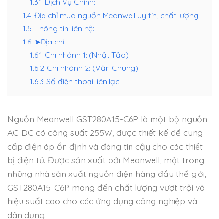
1.3.1
Dịch Vụ Chính:
1.4
Địa chỉ mua nguồn Meanwell uy tín, chất lượng
1.5
Thông tin liên hệ:
1.6
➤Địa chỉ:
1.6.1
Chi nhánh 1: (Nhật Tảo)
1.6.2
Chi nhánh 2: (Văn Chung)
1.6.3
Số điện thoại liên lạc:
Nguồn Meanwell GST280A15-C6P là một bộ nguồn
AC-DC có công suất 255W, được thiết kế để cung
cấp điện áp ổn định và đáng tin cậy cho các thiết
bị điện tử. Được sản xuất bởi Meanwell, một trong
những nhà sản xuất nguồn điện hàng đầu thế giới,
GST280A15-C6P mang đến chất lượng vượt trội và
hiệu suất cao cho các ứng dụng công nghiệp và
dân dụng.