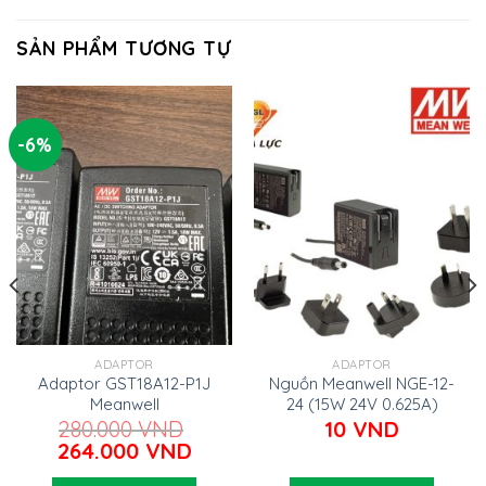
SẢN PHẨM TƯƠNG TỰ
-6%
ADAPTOR
ADAPTOR
Adaptor GST18A12-P1J
Nguồn Meanwell NGE-12-
Meanwell
24 (15W 24V 0.625A)
280.000
VND
10
VND
Giá
Giá
264.000
VND
gốc
hiện