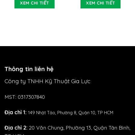
là:
tại
XEM CHI TIẾT
XEM CHI TIẾT
280.000 VND.
là:
264.000 VND.
Thông tin liên hệ
Công ty TNHH Kỹ Thuật Gia Lực
MST: 0317307840
Địa chỉ 1:
149 Nhật Tảo,
Phường 8, Quận 10, TP HCM
Địa chỉ 2:
20 Văn Chung, Phường 13, Quận Tân Bình,