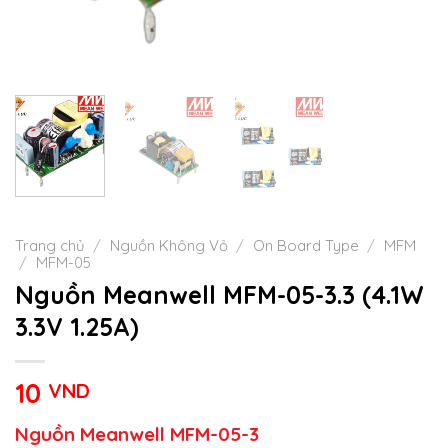
Trang chủ
/
Nguồn Không Vỏ
/
On Board Type
/
MFM
/
MFM-05
Nguồn Meanwell MFM-05-3.3 (4.1W
3.3V 1.25A)
10
VND
Nguồn Meanwell MFM-05-3