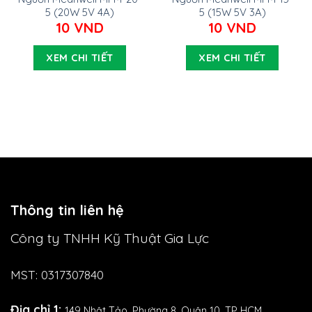
5 (20W 5V 4A)
5 (15W 5V 3A)
10
VND
10
VND
XEM CHI TIẾT
XEM CHI TIẾT
Thông tin liên hệ
Công ty TNHH Kỹ Thuật Gia Lực
MST: 0317307840
Địa chỉ 1:
149 Nhật Tảo,
Phường 8, Quận 10, TP HCM