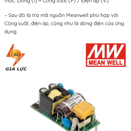
thức: Dòng (I) = Công suất (P) / Điện áp (V).
– Sau đó là tra mã nguồn Meanwell phù hợp với
Công suất, điện áp, cũng như là dòng điện của ứng
dụng.