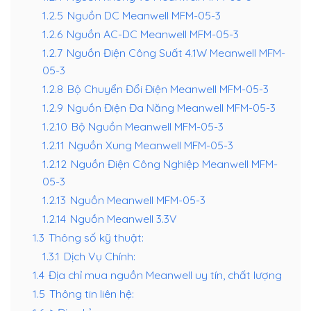
1.2.5
Nguồn DC Meanwell MFM-05-3
1.2.6
Nguồn AC-DC Meanwell MFM-05-3
1.2.7
Nguồn Điện Công Suất 4.1W Meanwell MFM-
05-3
1.2.8
Bộ Chuyển Đổi Điện Meanwell MFM-05-3
1.2.9
Nguồn Điện Đa Năng Meanwell MFM-05-3
1.2.10
Bộ Nguồn Meanwell MFM-05-3
1.2.11
Nguồn Xung Meanwell MFM-05-3
1.2.12
Nguồn Điện Công Nghiệp Meanwell MFM-
05-3
1.2.13
Nguồn Meanwell MFM-05-3
1.2.14
Nguồn Meanwell 3.3V
1.3
Thông số kỹ thuật:
1.3.1
Dịch Vụ Chính:
1.4
Địa chỉ mua nguồn Meanwell uy tín, chất lượng
1.5
Thông tin liên hệ: