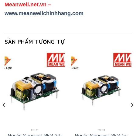
Meanwell.net.vn
–
www.meanwellchinhhang.com
SẢN PHẨM TƯƠNG TỰ
MFM
MFM
Nguồn Meanwell MFM-20-
Nguồn Meanwell MFM-15-