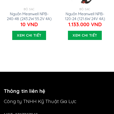
BỘ SẠC
BỘ SẠC
Nguồn Meanwell NPB-
Nguồn Meanwell NPB-
240-48 (243.2W 55.2V 4A)
120-24 (121.6W 24V 4A)
10
VND
1.133.000
VND
XEM CHI TIẾT
XEM CHI TIẾT
Thông tin liên hệ
Công ty TNHH Kỹ Thuật Gia Lực