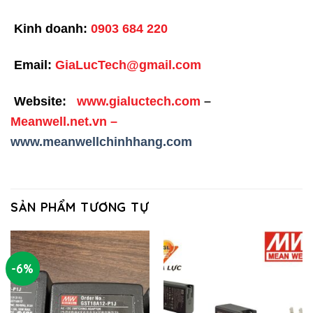
Kinh doanh:
0903 684 220
Email:
GiaLucTech@gmail.com
Website:
www.gialuctech.com
–
Meanwell.net.vn
–
www.meanwellchinhhang.com
SẢN PHẨM TƯƠNG TỰ
-6%