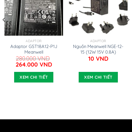
ADAPTOR
ADAPTOR
Adaptor GST18A12-P1J
Nguồn Meanwell NGE-12-
Meanwell
15 (12W 15V 0.8A)
280.000
VND
10
VND
Giá
Giá
264.000
VND
gốc
hiện
là:
tại
XEM CHI TIẾT
XEM CHI TIẾT
280.000 VND.
là:
264.000 VND.