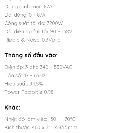
Dòng định mức: 87A
Dải dòng: 0 ~ 87A
Công suất tối đa: 7200W
Dải điện áp full tải: 90 ~ 138V
Ripple & Noise: 0.3Vp-p
Thông số đầu vào:
Điện áp: 3 pha 340 ~ 530VAC
Tần số: 47 ~ 63Hz
Hiệu suất: 94.5%
Power Factor: ≥ 0.98
Khác:
Nhiệt độ làm việc: -30 ~ +70°C
Kích thước: 460 x 211 x 83.5mm