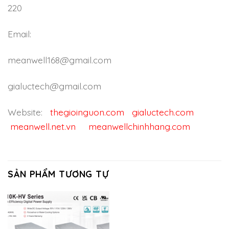
220
Email:
meanwell168@gmail.com
gialuctech@gmail.com
Website:
thegioinguon.com
gialuctech.com
meanwell.net.vn
meanwellchinhhang.com
SẢN PHẨM TƯƠNG TỰ