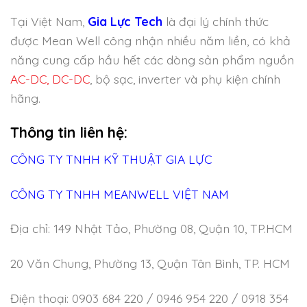
Tại Việt Nam,
Gia Lực Tech
là đại lý chính thức
được Mean Well công nhận nhiều năm liền, có khả
năng cung cấp hầu hết các dòng sản phẩm nguồn
AC-DC, DC-DC
, bộ sạc, inverter và phụ kiện chính
hãng.
Thông tin liên hệ:
CÔNG TY TNHH KỸ THUẬT GIA LỰC
CÔNG TY TNHH MEANWELL VIỆT NAM
Địa chỉ: 149 Nhật Tảo, Phường 08, Quận 10, TP.HCM
20 Văn Chung, Phường 13, Quận Tân Bình, TP. HCM
Điện thoại: 0903 684 220 / 0946 954 220 / 0918 354