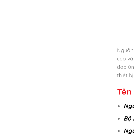
Nguồn 
cao và
đáp ứn
thiết 
Tên 
Ngu
Bộ 
Ngu