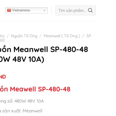
Tìm
Vietnamese
kiếm:
chủ
/
Nguồn Tổ Ong
/
Meanwell ( Tổ Ong )
/
SP
480
ồn Meanwell SP-480-48
0W 48V 10A)
ND
ồn Meawell SP-480-48
ng số: 480W 48V 10A
 sản xuất: Meanwell