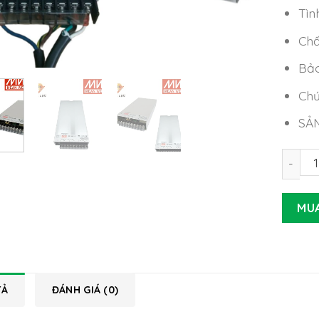
Tìn
Chấ
Bảo
Chứ
SẢ
Nguồn 
MU
TẢ
ĐÁNH GIÁ (0)