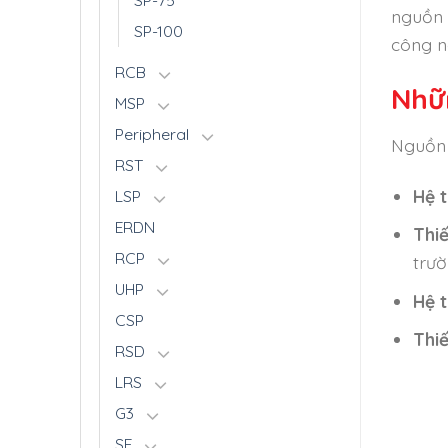
SP-75
nguồn 
SP-100
công n
RCB
Nhữ
MSP
Peripheral
Nguồn 
RST
Hệ 
LSP
ERDN
Thi
RCP
trườ
UHP
Hệ 
CSP
Thiế
RSD
LRS
G3
SE