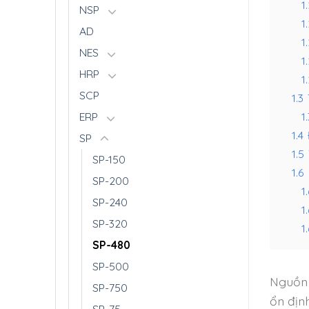
1
NSP
1.
AD
1
NES
1.
HRP
1.
SCP
1.3
1.
ERP
1.4
SP
1.5
SP-150
1.6
SP-200
1.
SP-240
1
SP-320
1.
SP-480
SP-500
Nguồn 
SP-750
ổn địn