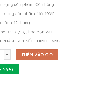
h trạng sản phẩm: Còn hàng
t lượng sản phẩm: Mới 100%
 hành: 12 tháng
ng từ: CO/CQ, hóa đơn VAT
N PHẨM CAM KẾT CHÍNH HÃNG
Meanwell SP-480-48 (480W 48V 10A) số lượng
THÊM VÀO GIỎ
A NGAY