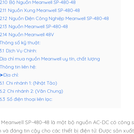
.2.10
Bộ Nguồn Meanwell SP-480-48
2.11
Nguồn Xung Meanwell SP-480-48
.2.12
Nguồn Điện Công Nghiệp Meanwell SP-480-48
2.13
Nguồn Meanwell SP-480-48
2.14
Nguồn Meanwell 48V
Thông số kỹ thuật:
3.1
Dịch Vụ Chính:
Địa chỉ mua nguồn Meanwell uy tín, chất lượng
Thông tin liên hệ:
➤Địa chỉ:
6.1
Chi nhánh 1: (Nhật Tảo)
.6.2
Chi nhánh 2: (Văn Chung)
6.3
Số điện thoại liên lạc:
Meanwell SP-480-48 là một bộ nguồn AC-DC có công su
h và đáng tin cậy cho các thiết bị điện tử. Được sản xu