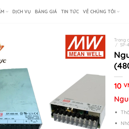
ẨM
DỊCH VỤ
BẢNG GIÁ
TIN TỨC
VỀ CHÚNG TÔI
Trang 
/
SP-
Ngu
(48
10
V
Ngu
Thô
Nhà