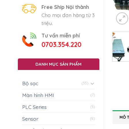
Free Ship Nội thành
Cho mọi đơn hàng từ 3
triệu.
Tư vấn miễn phí
0703.354.220
DANH MỤC SẢN PHẨM
Bộ sạc
(55)
Màn hình HMI
(7)
PLC Series
(5)
MÔ 
Sensor
(8)