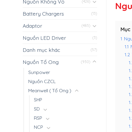
Nguồn Không Vỏ
(426)
Ngu
Battery Chargers
(13)
Adaptor
(485)
Mục 
Nguồn LED Driver
(3)
1
Ngu
1.1
Danh mục khác
(57)
1.2
Nguồn Tổ Ong
1.
(930)
1
Sunpower
1
Nguồn CZCL
1
Meanwell ( Tổ Ong )
1
SHP
1
SD
1
RSP
1
1
NCP