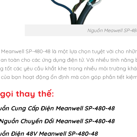
Nguồn Meawell SP-48
Meanwell SP-480-48 là một lựa chọn tuyệt vời cho nhữn
 an toàn cho các ứng dụng điện tử. Với nhiều tính năng
g tốt các yêu cầu khắt khe trong nhiều môi trường khá
bị của bạn hoạt động ổn định mà còn góp phần tiết kiệ
gọi thay thế:
ồn Cung Cấp Điện Meanwell SP-480-48
Nguồn Chuyển Đổi Meanwell SP-480-48
ồn Điện 48V Meanwell SP-480-48