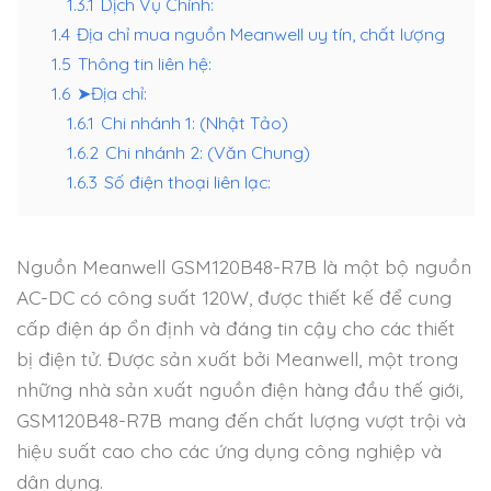
1.3.1
Dịch Vụ Chính:
1.4
Địa chỉ mua nguồn Meanwell uy tín, chất lượng
1.5
Thông tin liên hệ:
1.6
➤Địa chỉ:
1.6.1
Chi nhánh 1: (Nhật Tảo)
1.6.2
Chi nhánh 2: (Văn Chung)
1.6.3
Số điện thoại liên lạc:
Nguồn Meanwell GSM120B48-R7B là một bộ nguồn
AC-DC có công suất 120W, được thiết kế để cung
cấp điện áp ổn định và đáng tin cậy cho các thiết
bị điện tử. Được sản xuất bởi Meanwell, một trong
những nhà sản xuất nguồn điện hàng đầu thế giới,
GSM120B48-R7B mang đến chất lượng vượt trội và
hiệu suất cao cho các ứng dụng công nghiệp và
dân dụng.