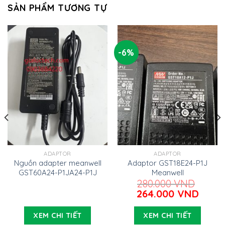
SẢN PHẨM TƯƠNG TỰ
-6%
ADAPTOR
ADAPTOR
Nguồn adapter meanwell
Adaptor GST18E24-P1J
GST60A24-P1JA24-P1J
Meanwell
280.000
VND
Giá
Giá
264.000
VND
gốc
hiện
là:
tại
XEM CHI TIẾT
XEM CHI TIẾT
280.000 VND.
là: