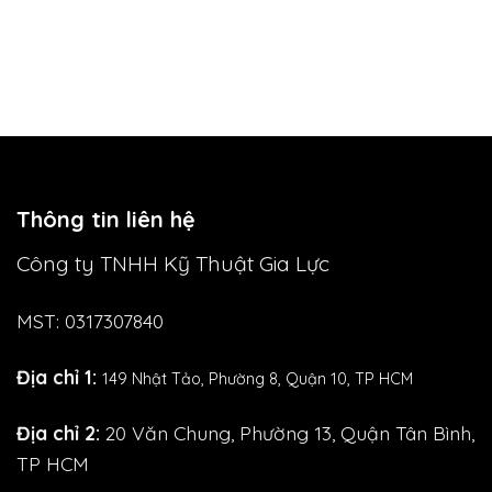
000 VND.
264.0
Thông tin liên hệ
Công ty TNHH Kỹ Thuật Gia Lực
MST: 0317307840
Địa chỉ 1:
149 Nhật Tảo,
Phường 8, Quận 10, TP HCM
Địa chỉ 2:
20 Văn Chung, Phường 13, Quận Tân Bình,
TP HCM