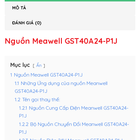
MÔ TẢ
ĐÁNH GIÁ (0)
Nguồn Meawell GST40A24-P1J
Mục lục
Ẩn
1
Nguồn Meawell GST40A24-P1J
1.1
Những Ứng dụng của nguồn Meanwell
GST40A24-P1J
1.2
Tên gọi thay thế:
1.2.1
Nguồn Cung Cấp Điện Meanwell GST40A24-
P1J
1.2.2
Bộ Nguồn Chuyển Đổi Meanwell GST40A24-
P1J