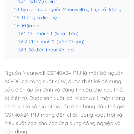
1.3.1
Dịch Vụ Chính:
1.4
Địa chỉ mua nguồn Meanwell uy tín, chất lượng
1.5
Thông tin liên hệ:
1.6
➤Địa chỉ:
1.6.1
Chi nhánh 1: (Nhật Tảo)
1.6.2
Chi nhánh 2: (Văn Chung)
1.6.3
Số điện thoại liên lạc:
Nguồn Meanwell GST40A24-P1J là một bộ nguồn
AC-DC có công suất 40W, được thiết kế để cung
cấp điện áp ổn định và đáng tin cậy cho các thiết
bị điện tử. Được sản xuất bởi Meanwell, một trong
những nhà sản xuất nguồn điện hàng đầu thế giới,
GST40A24-P1J mang đến chất lượng vượt trội và
hiệu suất cao cho các ứng dụng công nghiệp và
dân dụng.