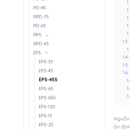
1
PD-45
1.
RPD-75
1
1.
PD-65
1.
RPS
1.3
RPD-65
1.
EPS
1.4
EPS-35
1.5
EPS-45
1.6
EPS-45S
1.
1
EPS-65
1.
EPS-65S
EPS-120
EPS-15
Nguồn 
EPS-25
ổn địn