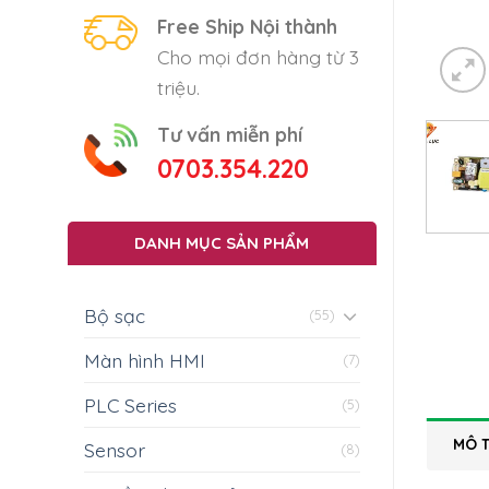
Free Ship Nội thành
Cho mọi đơn hàng từ 3
triệu.
Tư vấn miễn phí
0703.354.220
DANH MỤC SẢN PHẨM
Bộ sạc
(55)
Màn hình HMI
(7)
PLC Series
(5)
MÔ 
Sensor
(8)