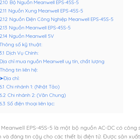
.2.10
Bộ Nguồn Meanwell EPS-45S-5
2.11
Nguồn Xung Meanwell EPS-45S-5
.2.12
Nguồn Điện Công Nghiệp Meanwell EPS-45S-5
2.13
Nguồn Meanwell EPS-45S-5
2.14
Nguồn Meanwell 5V
Thông số kỹ thuật:
3.1
Dịch Vụ Chính:
Địa chỉ mua nguồn Meanwell uy tín, chất lượng
Thông tin liên hệ:
➤Địa chỉ:
6.1
Chi nhánh 1: (Nhật Tảo)
.6.2
Chi nhánh 2: (Văn Chung)
6.3
Số điện thoại liên lạc:
Meanwell EPS-45S-5 là một bộ nguồn AC-DC có công su
h và đáng tin cậy cho các thiết bị điện tử. Được sản xu