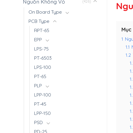
Nguồn Không Vỏ
(426)
Ngu
On Board Type
PCB Type
Mục 
RPT-65
1
Ngu
EPP
1.1
LPS-75
1.2
PT-6503
1.
LPS-100
1
PT-65
1
PLP
1
LPP-100
1
1
PT-45
1
LPP-150
1
PSD
1
PD-25