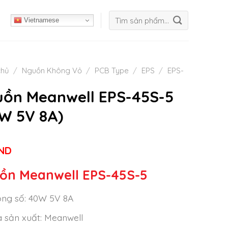
Tìm
Vietnamese
kiếm:
chủ
/
Nguồn Không Vỏ
/
PCB Type
/
EPS
/
EPS-
ồn Meanwell EPS-45S-5
W 5V 8A)
ND
ồn Meanwell EPS-45S-5
ng số: 40W 5V 8A
 sản xuất: Meanwell