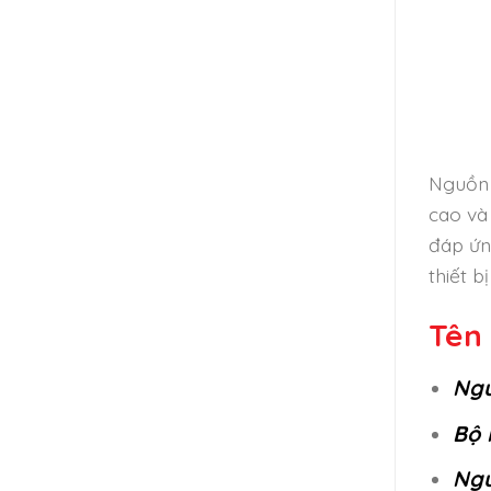
Nguồn 
cao và
đáp ứn
thiết 
Tên 
Ngu
Bộ 
Ngu