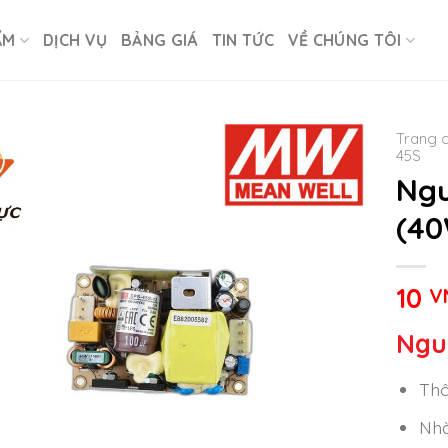
ẨM
DỊCH VỤ
BẢNG GIÁ
TIN TỨC
VỀ CHÚNG TÔI
Trang 
45S
Ngu
(40
10
V
Ngu
Thô
Nhà