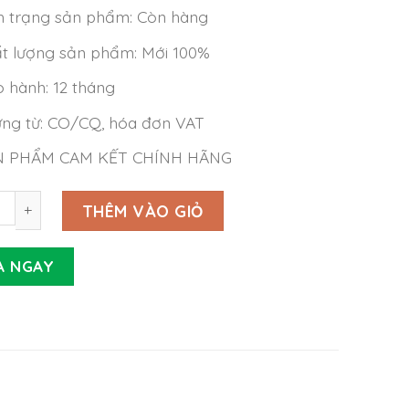
h trạng sản phẩm: Còn hàng
t lượng sản phẩm: Mới 100%
 hành: 12 tháng
ng từ: CO/CQ, hóa đơn VAT
N PHẨM CAM KẾT CHÍNH HÃNG
Meanwell EPS-45S-5 (40W 5V 8A) số lượng
THÊM VÀO GIỎ
A NGAY