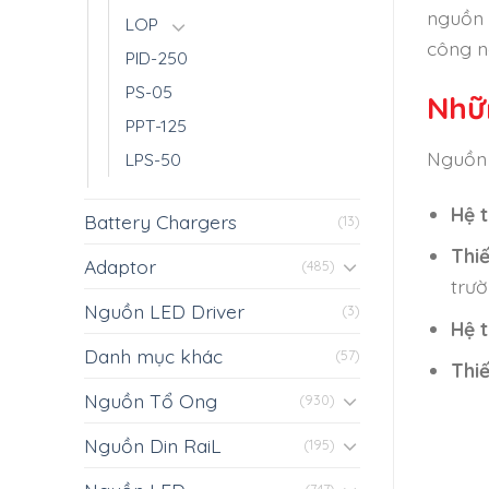
nguồn 
LOP
công n
PID-250
PS-05
Nhữ
PPT-125
Nguồn 
LPS-50
Hệ 
Battery Chargers
(13)
Thi
Adaptor
(485)
trườ
Nguồn LED Driver
(3)
Hệ 
Danh mục khác
(57)
Thiế
Nguồn Tổ Ong
(930)
Nguồn Din RaiL
(195)