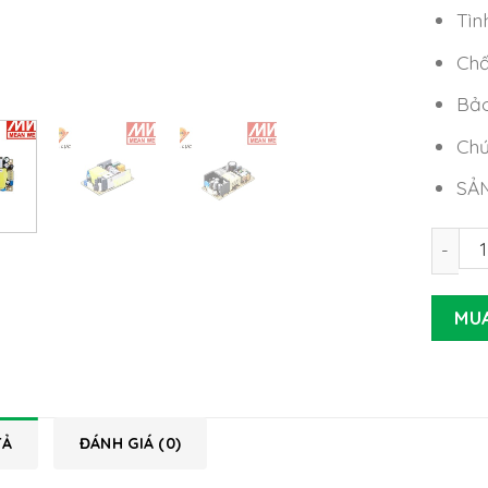
Tìn
Chấ
Bảo
Chứ
SẢ
Nguồn 
MU
TẢ
ĐÁNH GIÁ (0)